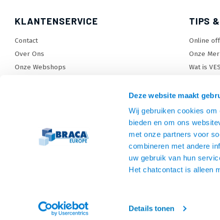
KLANTENSERVICE
TIPS &
Contact
Online of
Over Ons
Onze Mer
Onze Webshops
Wat is VE
Levertijden, dagen en voorwaarden
TV beugel
Verzendkosten
TV standa
Deze website maakt gebru
Retourneren en service
TV lift ke
Wij gebruiken cookies om c
Garantie
Monitora
bieden en om ons websitev
Betaalmethoden en voorwaarden
SiteMap
met onze partners voor so
combineren met andere inf
Privacy policy
uw gebruik van hun servic
Cookies
Het chatcontact is alleen 
Algemene voorwaarden
Details tonen
© Copyright 2026 Beugels en Meer - Theme by
Shopmonkey