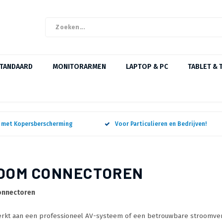
STANDAARD
MONITORARMEN
LAPTOP & PC
TABLET & 
n met Kopersberscherming
Voor Particulieren en Bedrijven!
OOM CONNECTOREN
onnectoren
erkt aan een professioneel AV-systeem of een betrouwbare stroomver