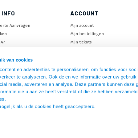
 INFO
ACCOUNT
ferte Aanvragen
Mijn account
ken
Mijn bestellingen
SA?
Mijn tickets
 keuzehulp
Mijn wenslijst
ard keuzehulp
ik van cookies
uzehulp
ontent en advertenties te personaliseren, om functies voor soci
rm keuzehulp
erkeer te analyseren. Ook delen we informatie over uw gebruik 
cial media, adverteren en analyse. Deze partners kunnen deze
ormatie die u aan ze heeft verstrekt of die ze hebben verzameld
es.
mogelijk als u de cookies heeft geaccepteerd.