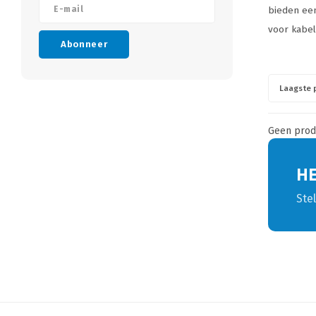
bieden een
voor kabel
Abonneer
Laagste p
Geen produ
H
Ste