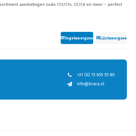
assortiment aansluitingen zoals C13/C14, C5/C6 en meer – perfect
Tegelweergave
Lijstweergave
+31 (0) 75 655 55 80
info@braca.nl