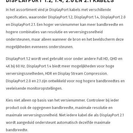
DISPLAYPORT 1.2, 1.4, 2.0 EN 2.1 KABELS
In het assortiment vind je DisplayPort kabels met verschillende
specificaties, waaronder DisplayPort 1.2, DisplayPort 1.4, DisplayPort 2.0
en DisplayPort 2.1. Een hoger versienummer kan meer bandbreedte en
hogere combinaties van resolutie en verversingssnelheid
ondersteunen, maar alleen wanneer de bron en het beeldscherm deze
mogelijkheden eveneens ondersteunen.
DisplayPort 1.2 wordt veel gebruikt voor onder andere Full HD, QHD en
4K bij 60 Hz. DisplayPort 1.4 biedt meer mogelijkheden voor hoge
verversingssnelheden, HDR en Display Stream Compression.
DisplayPort 2.0 en 2.1 zijn ontwikkeld voor nog hogere bandbreedtes en
veeleisende monitoropstellingen.
Kies niet alleen op basis van het versienummer. Controleer bij ieder
product ook de opgegeven bandbreedte, maximale resolutie en
maximale verversingssnelheid. Niet iedere kabel die als DisplayPort 2.1
wordt aangeduid ondersteunt automatisch dezelfde maximale
bandbreedte.