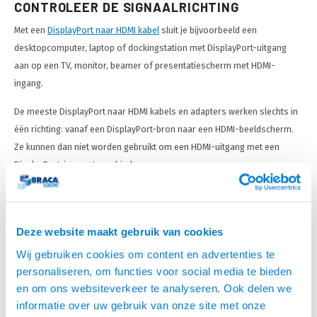
CONTROLEER DE SIGNAALRICHTING
Met een
DisplayPort naar HDMI kabel
sluit je bijvoorbeeld een
desktopcomputer, laptop of dockingstation met DisplayPort-uitgang
aan op een TV, monitor, beamer of presentatiescherm met HDMI-
ingang.
De meeste DisplayPort naar HDMI kabels en adapters werken slechts in
één richting: vanaf een DisplayPort-bron naar een HDMI-beeldscherm.
Ze kunnen dan niet worden gebruikt om een HDMI-uitgang met een
DisplayPort-ingang te verbinden.
Heb je juist een HDMI-uitgang en een DisplayPort-ingang? Kies dan
expliciet een actieve HDMI naar DisplayPort-converter die voor deze
signaalrichting is ontwikkeld. Controleer daarnaast de maximaal
Deze website maakt gebruik van cookies
ondersteunde resolutie en verversingssnelheid.
Wij gebruiken cookies om content en advertenties te
personaliseren, om functies voor social media te bieden
MINI DISPLAYPORT NAAR DISPLAYPORT
en om ons websiteverkeer te analyseren. Ook delen we
KABELS
informatie over uw gebruik van onze site met onze
Een
Mini DisplayPort naar DisplayPort kabel
gebruik je voor apparatuur