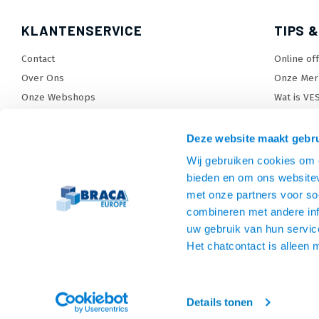
KLANTENSERVICE
TIPS &
Contact
Online of
Over Ons
Onze Mer
Onze Webshops
Wat is VE
Levertijden, dagen en voorwaarden
TV beugel
Verzendkosten
TV standa
Deze website maakt gebru
Retourneren en service
TV lift ke
Wij gebruiken cookies om c
Garantie
Monitora
bieden en om ons websitev
Betaalmethoden en voorwaarden
SiteMap
met onze partners voor so
combineren met andere inf
Privacy policy
uw gebruik van hun servic
Cookies
Het chatcontact is alleen 
Algemene voorwaarden
Details tonen
© Copyright 2026 Beugels en Meer - Theme by
Shopmonkey