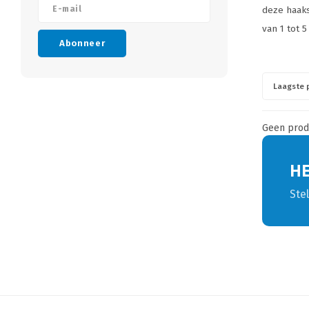
deze haaks
van 1 tot 5
Abonneer
Laagste p
Geen produ
H
Ste