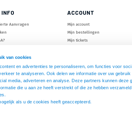
 INFO
ACCOUNT
ferte Aanvragen
Mijn account
ken
Mijn bestellingen
SA?
Mijn tickets
 keuzehulp
Mijn wenslijst
ard keuzehulp
ik van cookies
uzehulp
ontent en advertenties te personaliseren, om functies voor soci
rm keuzehulp
erkeer te analyseren. Ook delen we informatie over uw gebruik 
cial media, adverteren en analyse. Deze partners kunnen deze
ormatie die u aan ze heeft verstrekt of die ze hebben verzameld
es.
mogelijk als u de cookies heeft geaccepteerd.