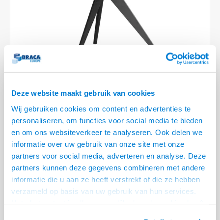
Optica
6.35 m
Plafondbeugels
Vloer/plafond/wand montage
Medische beugels
Fiets beugels
Stroomkabels
Sound
USB C 
HDMI 
Netwe
Stroo
BNC T
Coax &
RCA &
XLR &
TV standaarden
Accessoires
Monitorarm accessoires
Magnetron beugels
BNC / SDI Kabels
USB 2
HDMI 
Netwe
Overi
BNC A
Coax 
RCA &
Conne
Accessoires TV liften
Draaiplateau
Coax en F-Connector Kabels
HDMI 
Netwe
Verle
Composiet Video Kabels
HDMI 
Stekk
Deze website maakt gebruik van cookies
Audio kabels
€129,00
Wij gebruiken cookies om content en advertenties te
Power
personaliseren, om functies voor social media te bieden
VOOR 14:00 BESTELD, MORGEN GELEVERD!
XLR en Jack Kabels
en om ons websiteverkeer te analyseren. Ook delen we
Stroo
• 26 t/m 65 inch, hoogte +/- 110 cm (Hart VESA)
informatie over uw gebruik van onze site met onze
Speaker kabels
partners voor social media, adverteren en analyse. Deze
• VESA 100x100, 100x200, 200x200,200x400, 300x200, 300x300, 300x400,
partners kunnen deze gegevens combineren met andere
400x300, 400x400 mm
informatie die u aan ze heeft verstrekt of die ze hebben
• Geschikt voor schermen tot 40 kg max
Lees meer
verzameld op basis van uw gebruik van hun services.
Offerte aanvragen? Bel, mail, chat of maak een login aan! (075 - 655
Het chatcontact is alleen mogelijk als u de cookies heeft
55 80 of mail naar
info@braca.nl
)
geaccepteerd.