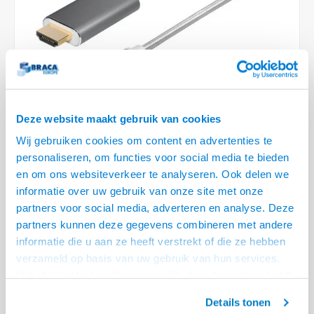
Optica
6.35 m
Plafondbeugels
Vloer/plafond/wand montage
Medische beugels
Fiets beugels
Stroomkabels
Sound
USB C 
HDMI 
Netwe
Stroo
BNC T
Coax &
RCA &
XLR &
TV standaarden
Accessoires
Monitorarm accessoires
Magnetron beugels
BNC / SDI Kabels
USB 2
HDMI 
Netwe
Overi
BNC A
Coax 
RCA &
Conne
Accessoires TV liften
Draaiplateau
Coax en F-Connector Kabels
HDMI 
Netwe
Verle
Composiet Video Kabels
Deze website maakt gebruik van cookies
HDMI 
Stekk
Wij gebruiken cookies om content en advertenties te
Audio kabels
personaliseren, om functies voor social media te bieden
€17,50
€21,68
Power
en om ons websiteverkeer te analyseren. Ook delen we
1 OP VOORRAAD
XLR en Jack Kabels
informatie over uw gebruik van onze site met onze
VOOR 20.30 BESTELD, MORGEN GELEVERD!
Stroo
partners voor social media, adverteren en analyse. Deze
Speaker kabels
partners kunnen deze gegevens combineren met andere
• UHD, 4K (3840 x 2160) @ 30HZ
informatie die u aan ze heeft verstrekt of die ze hebben
• Afgeschermde kabel, vergulde contacten
verzameld op basis van uw gebruik van hun services.
• Metalen behuizing
Lees meer
Het chatcontact is alleen mogelijk als u de cookies heeft
geaccepteerd.
Offerte aanvragen? Bel, mail, chat of maak een login aan! (075 - 655
Details tonen
55 80 of mail naar
info@braca.nl
)