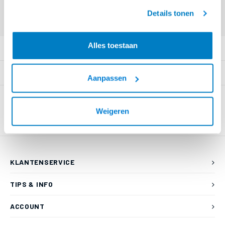
Offerte aanvragen? Bel, mail, chat of maak een login aan! (075 - 655
geaccepteerd.
55 80 of mail naar
info@braca.nl
)
Details tonen
Alles toestaan
PRODUCTOMSCHRIJVING
SPECIFICATIES
Aanpassen
Weigeren
KLANTENSERVICE
TIPS & INFO
ACCOUNT