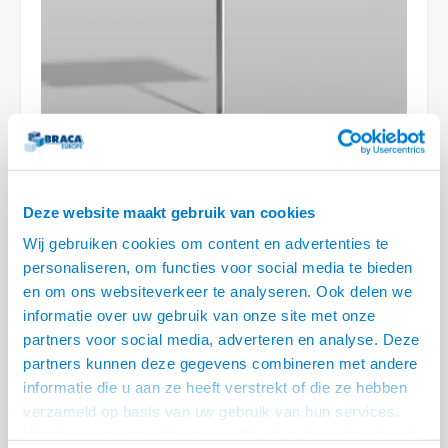
Optica
6.35 m
Plafondbeugels
Vloer/plafond/wand montage
Medische beugels
Fiets beugels
Stroomkabels
Sound
USB C 
HDMI 
Netwe
Stroo
BNC T
Coax &
RCA &
XLR &
TV standaarden
Accessoires
Monitorarm accessoires
Magnetron beugels
BNC / SDI Kabels
USB 2
HDMI 
Netwe
Overi
BNC A
Coax 
RCA &
Conne
Accessoires TV liften
Draaiplateau
Coax en F-Connector Kabels
HDMI 
Netwe
Verle
Composiet Video Kabels
HDMI 
Stekk
Audio kabels
Deze website maakt gebruik van cookies
€604,95
Power
Wij gebruiken cookies om content en advertenties te
XLR en Jack Kabels
personaliseren, om functies voor social media te bieden
VRAAG NAAR LEVERTIJD
Stroo
en om ons websiteverkeer te analyseren. Ook delen we
Speaker kabels
• VESA 100x200 of 200x100, 200x200 max. 35 kg
informatie over uw gebruik van onze site met onze
• Premium Design Draaibare TV standaard
partners voor social media, adverteren en analyse. Deze
• Draaibaar 60° links / 60° rechts, kabelmanagement in kolom Ø 60 mm
partners kunnen deze gegevens combineren met andere
informatie die u aan ze heeft verstrekt of die ze hebben
• Fraaie ovale voet, instelbare kijkhoogte
verzameld op basis van uw gebruik van hun services.
• Verkrijgbaar in trendy zwart staal of RVS
Lees meer
Het chatcontact is alleen mogelijk als u de cookies heeft