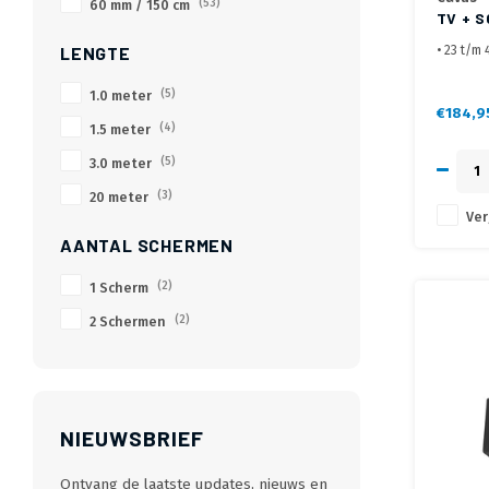
60 mm / 150 cm
(53)
TV + 
• 23 t/m 
LENGTE
• VESA
100x100
1.0 meter
(5)
mm
€184,9
1.5 meter
(4)
• Afstan
3.0 meter
(5)
20 meter
(3)
Ver
AANTAL SCHERMEN
1 Scherm
(2)
2 Schermen
(2)
NIEUWSBRIEF
Ontvang de laatste updates, nieuws en