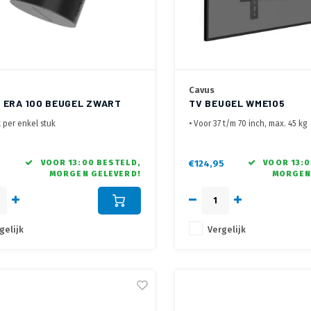
Cavus
 ERA 100 BEUGEL ZWART
TV BEUGEL WME105
 per enkel stuk
• Voor 37 t/m 70 inch, max. 45 kg
aar 30° / 30° en 20° kantelbaar
• Afstand tot de wand 58 - 512 m
kt om ondersteboven te monteren om
• +60°~-60° draaibaar, +5°~-8° 
tot de bediening te houden
VOOR 13:00 BESTELD,
€124,95
VOOR 13:0
MORGEN GELEVERD!
MORGEN
gelijk
Vergelijk