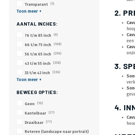
Transparant
(1)
2. P
Toon meer +
Cav
AANTAL INCHES:
hoog
Cav
76 t/m 85 inch
(9)
een 
66 t/m 75 inch
(108)
Cav
onzi
56 t/m 65 inch
(296)
43 t/m 55 inch
(358)
3. S
33 t/m 42 inch
(336)
Sono
Toon meer +
verk
Sono
BEWEEG OPTIES:
geva
Geen
(10)
4. I
Kantelbaar
(27)
Cav
Draaibaar
(77)
houd
Roteren (landscape naar portrait)