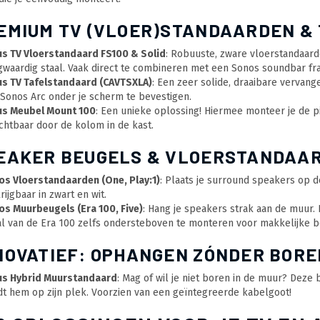
REMIUM TV (VLOER)STANDAARDEN &
us TV Vloerstandaard FS100 & Solid
: Robuuste, zware vloerstandaard
waardig staal. Vaak direct te combineren met een Sonos soundbar fr
us TV Tafelstandaard (CAVTSXLA)
: Een zeer solide, draaibare vervan
Sonos Arc onder je scherm te bevestigen.
us Meubel Mount 100
: Een unieke oplossing! Hiermee monteer je de p
chtbaar door de kolom in de kast.
PEAKER BEUGELS & VLOERSTANDAA
s Vloerstandaarden (One, Play:1)
: Plaats je surround speakers op 
rijgbaar in zwart en wit.
s Muurbeugels (Era 100, Five)
: Hang je speakers strak aan de muur. D
l van de Era 100 zelfs ondersteboven te monteren voor makkelijke b
NNOVATIEF: OPHANGEN ZÓNDER BORE
us Hybrid Muurstandaard
: Mag of wil je niet boren in de muur? Deze
t hem op zijn plek. Voorzien van een geïntegreerde kabelgoot!