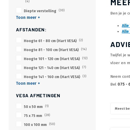
MEER
(4)
Diepte verstelling
(30)
Ben je je 
Toon meer +
Alle
AFSTANDEN:
Alle
Hoogte 61 - 80 cm (Hart VESA)
(2)
ADVI
Hoogte 81 - 100 cm (Hart VESA)
(14)
Twijfel je
Hoogte 101 - 120 cm (Hart VESA)
(12)
vloer en 
Hoogte 121 - 140 cm (Hart VESA)
(7)
Neem conta
Hoogte 141 - 160 cm (Hart VESA)
(3)
Toon meer +
Bel
075 - 
VESA AFMETINGEN
50 x 50 mm
(1)
Meest be
75 x 75 mm
(28)
100 x 100 mm
(50)