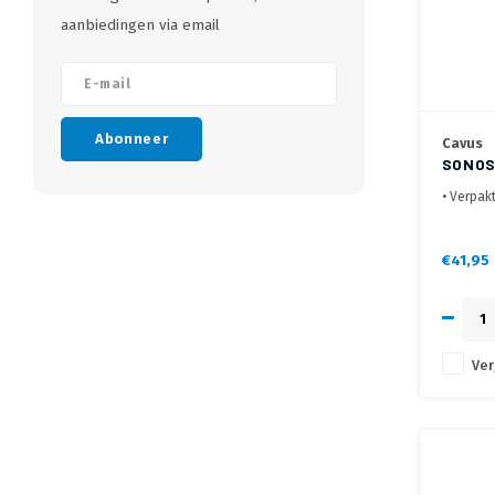
aanbiedingen via email
Abonneer
Cavus
SONOS
• Verpakt
• Draaib
• Geschi
toegang 
€41,95
Ver