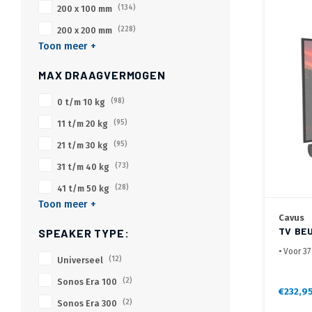
200 x 100 mm
(134)
200 x 200 mm
(228)
Toon meer +
MAX DRAAGVERMOGEN
0 t/m 10 kg
(98)
11 t/m 20 kg
(95)
21 t/m 30 kg
(95)
31 t/m 40 kg
(73)
41 t/m 50 kg
(28)
Toon meer +
Cavus
TV BE
SPEAKER TYPE:
ZWAR
• Voor 37
Universeel
(12)
• VESA 2
• Afstan
Sonos Era 100
(2)
€232,9
Sonos Era 300
(2)