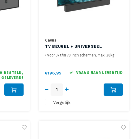
Cavus
TV BEUGEL + UNIVERSEEL
SOUNDBAR FRAME
• Voor 37 t/m 70 inch schermen, max. 30kg
m
• VESA 75 x 75 mm tot 600 x 400 mm
kantelbaar
• Voor Soundbars met montage aan de
achterzijde
0 BESTELD,
€196,95
VRAAG NAAR LEVERTIJD
 GELEVERD!
Vergelijk