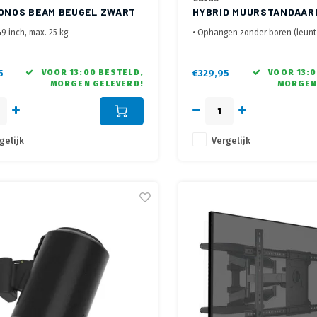
SONOS BEAM BEUGEL ZWART
HYBRID MUURSTANDAAR
200
49 inch, max. 25 kg
• Ophangen zonder boren (leunt
muur)
,200x100,200x200,300x200,300x300,300x400,400x200,400x300,400x400
• Kabels altijd netjes uit het zic
kabelgoot
5
VOOR 13:00 BESTELD,
€329,95
VOOR 13:0
MORGEN GELEVERD!
MORGEN
d tot de wand 58 t/m 512 mm
• Geschikt voor alle soorten sch
65 inch
gelijk
Vergelijk