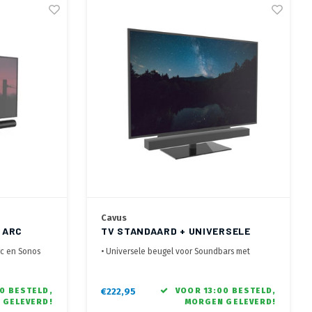
Cavus
 ARC
TV STANDAARD + UNIVERSELE
)
SOUNDBAR BEUGEL (42 T/M 58
rc en Sonos
• Universele beugel voor Soundbars met
INCH)
bevestigingsgaten aan onderzijde
max. 30 kg
• Voor 42 t/m 58 inch schermen, max. 30 kg
s/30°rechts)
• 60° draaibare TV voet (30°links/30°rechts)
0 BESTELD,
€222,95
VOOR 13:00 BESTELD,
 GELEVERD!
MORGEN GELEVERD!
optimaal beeld
• Gezamenlijk draaibaar, altijd optimaal beeld