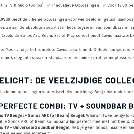
st in TV & Audio (Sonos) ✅ Innovatieve Oplossingen ✅ Voor 13:00 bes
Cavus
biedt de ultieme oplossingen voor wie beeld en geluid naadloos w
er. Ze zijn de absolute specialist in het integreren van soundbars en 
 (zoals de Sonos Arc, Beam, Era of Play series) biedt Cavus maatwerk 
senMeer vind je het complete Cavus assortiment. Ontdek hun ijzerster
rame), elegante speaker standaarden en unieke probleemoplossers zo
ELICHT: DE VEELZIJDIGE COLLE
t slimme oplossingen voor vrijwel elke inrichting. Bekijk hieronder on
E PERFECTE COMBI: TV + SOUNDBAR 
us TV Beugel + Sonos ARC (of Beam) Beugel
: Waarom twee beugels ko
it je Sonos ARC of Beam soundbar altijd perfect mee met het beeld. 
us TV + Universele Soundbar Beugel
: Heb je geen Sonos, maar een a
die je eenvoudig monteert.