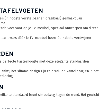
 TAFELVOETEN
en (in hoogte verstelbaar én draaibaar) gemaakt van
ame.
gende voet voor op je TV-meubel, speciaal ontworpen om direct
ilaar dwars dóór je TV-meubel heen. De kabels verdwijnen
RDEN
de perfecte luisterhoogte met deze elegante standaarden,
ankzij het slimme design zijn ze draai- en kantelbaar, en in het
ediening.
N
 briljante standaard leunt simpelweg tegen de wand. Het gewicht