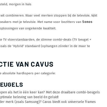
teld, morgen in huis
il combineren. Waar veel merken stoppen bij de televisie, kijkt
speakers met je televisie. Met name voor bezitters van
Sonos
oplossingen van ongekende kwaliteit.
ke TV vloerstandaarden, de slimme combi-deals (TV beugel +
als de 'Hybrid' standaard (ophangen zónder in de muur te
CTIE VAN CAVUS
ze absolute hardlopers per categorie:
BEUGELS
pen als het in één keer kan? Met deze draaibare combi-beugels
Optimale beleving van beeld én geluid!
nder merk (zoals Samsung)? Cavus biedt ook universele frames