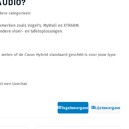
AUDIO?
dere categorieën:
pmerken zoals Vogel's, MyWall en XTRARM.
andere vloer- en tafeloplossingen.
er weten of de Cavus Hybrid standaard geschikt is voor jouw type
ct een Livechat.
Tegelweergave
Lijstweergave