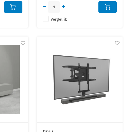
en geluid!
Vergelijk
Cavus