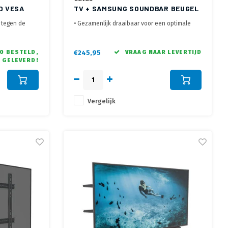
D VESA
TV + SAMSUNG SOUNDBAR BEUGEL
 tegen de
• Gezamenlijk draaibaar voor een optimale
ervaring
ht door de
• Geschikt voor VESA 200 x 100 mm en 600 x
400 mm
0 BESTELD,
€245,95
VRAAG NAAR LEVERTIJD
 GELEVERD!
ermen tot max
• Maximaal 70 inch scherm van maximaal 35 kg
Vergelijk