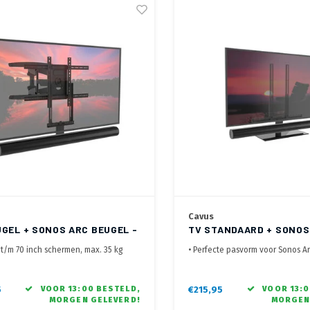
Cavus
UGEL + SONOS ARC BEUGEL -
TV STANDAARD + SONOS
T
BEUGEL (42 T/M 58 INCH
 t/m 70 inch schermen, max. 35 kg
• Perfecte pasvorm voor Sonos A
00x100 t/m 400x600 mm, max 35kg
Arc Ultra
d tot de wand 57 t/m 515 mm
• Voor 42 t/m 58 inch schermen, 
• 60° draaibare TV voet (30°link
5
VOOR 13:00 BESTELD,
€215,95
VOOR 13:0
MORGEN GELEVERD!
MORGEN
• Gezamenlijk draaibaar, altijd 