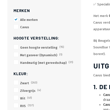
✅ Speciali
MERKEN
Het merk
Alle merken
Cavus verd
Cavus
apparatuur
HOOGTE VERSTELLING:
Bij Beugel
Soundbar f
Geen hoogte verstelling
(15)
boren!).
Met gasveer (Dynamisch)
(1)
Handmatig (met gereedschap)
(31)
UITG
KLEUR:
Cavus bied
Zwart
(263)
1. D
Zilvergrijs
(4)
Cav
Wit
(41)
draa
Cav
RVS
(137)
aan 