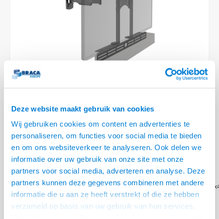
Plafondbeugels
Vloer/plafond/wand montage
Medische beugels
Fiets beugels
Stroomkabels
Sound
HDMI 
USB C
USB C 
Netwe
Stroo
BNC T
Coax &
RCA &
XLR &
TV standaarden
Accessoires
Monitorarm accessoires
Magnetron beugels
BNC / SDI Kabels
HDMI 
USB 2
Netwe
Overi
BNC A
Coax 
RCA &
Conne
Accessoires TV liften
Draaiplateau
Coax en F-Connector Kabels
HDMI 
Netwe
Verle
Composiet Video Kabels
HDMI 
Stekk
Audio kabels
Deze website maakt gebruik van cookies
Power
€148,95
Wij gebruiken cookies om content en advertenties te
 en geluid vanuit elke hoek
XLR en Jack Kabels
Stroo
personaliseren, om functies voor social media te bieden
VRAAG NAAR LEVERTIJD
en om ons websiteverkeer te analyseren. Ook delen we
Speaker kabels
informatie over uw gebruik van onze site met onze
• 32 t/m 49 inch schermen, max. 25 kg
partners voor social media, adverteren en analyse. Deze
• VESA
partners kunnen deze gegevens combineren met andere
100x100,200x100,200x200,300x200,300x300,300x400,400x200,400x300,400x
informatie die u aan ze heeft verstrekt of die ze hebben
mm
verzameld op basis van uw gebruik van hun services.
• Afstand tot de wand 58 t/m 512 mm
Lees meer
Het chatcontact is alleen mogelijk als u de cookies heeft