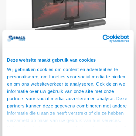
Optica
6.35 m
Plafondbeugels
Vloer/plafond/wand montage
Medische beugels
Fiets beugels
Stroomkabels
Sound
USB C 
HDMI 
Netwe
Stroo
BNC T
Coax &
RCA &
XLR &
TV standaarden
Accessoires
Monitorarm accessoires
Magnetron beugels
BNC / SDI Kabels
USB 2
HDMI 
Netwe
Overi
BNC A
Coax 
RCA &
Conne
Accessoires TV liften
Draaiplateau
Coax en F-Connector Kabels
HDMI 
Netwe
Verle
Composiet Video Kabels
HDMI 
Stekk
Deze website maakt gebruik van cookies
Audio kabels
Wij gebruiken cookies om content en advertenties te
Power
€322,95
personaliseren, om functies voor social media te bieden
XLR en Jack Kabels
en om ons websiteverkeer te analyseren. Ook delen we
Stroo
VOOR 13:00 BESTELD, MORGEN GELEVERD!
informatie over uw gebruik van onze site met onze
Speaker kabels
partners voor social media, adverteren en analyse. Deze
• Voor schermen van 32 t/m 55 inc, max. 40 kg
partners kunnen deze gegevens combineren met andere
• VESA 100x100 t/m 400x400 mm
informatie die u aan ze heeft verstrekt of die ze hebben
• Afstand tot de wand 54 t/m 490 mm
Lees meer
verzameld op basis van uw gebruik van hun services.
Het chatcontact is alleen mogelijk als u de cookies heeft
Offerte aanvragen? Bel, mail, chat of maak een login aan! (075 - 655
55 80 of mail naar
info@braca.nl
)
geaccepteerd.