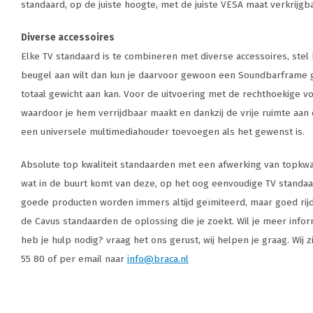
standaard, op de juiste hoogte, met de juiste VESA maat verkrijgb
Diverse accessoires
Elke TV standaard is te combineren met diverse accessoires, stel
beugel aan wilt dan kun je daarvoor gewoon een Soundbarframe g
totaal gewicht aan kan. Voor de uitvoering met de rechthoekige vo
waardoor je hem verrijdbaar maakt en dankzij de vrije ruimte aan de
een universele multimediahouder toevoegen als het gewenst is.
Absolute top kwaliteit standaarden met een afwerking van topkwalit
wat in de buurt komt van deze, op het oog eenvoudige TV standaard
goede producten worden immers altijd geïmiteerd, maar goed rijdt
de Cavus standaarden de oplossing die je zoekt. Wil je meer info
heb je hulp nodig? vraag het ons gerust, wij helpen je graag. Wij 
55 80 of per email naar
info@braca.nl