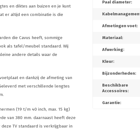
Paal diameter:
gtes en diktes aan buizen en je kunt
Kabelmanagement
at er altijd een combinatie is die
Afmetingen voet:
aarden die Cavus heeft, sommige
Materiaal:
ok als tafel/meubel standaard. Wij
Afwerking:
leine andere details waar de
Kleur:
Bijzonderheden:
voetplaat en dankzij de afmeting van
Beschikbare
 Geleverd met verschillende lengtes
Accessoires:
m.
Garantie:
chermen (19 t/m 40 inch, max. 15 kg)
ede van 380 mm. daarnaast heeft deze
deze TV standaard is verkrijgbaar in