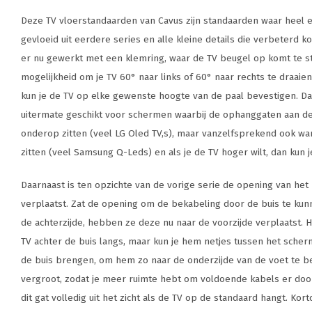
Deze TV vloerstandaarden van Cavus zijn standaarden waar heel er
gevloeid uit eerdere series en alle kleine details die verbeterd 
er nu gewerkt met een klemring, waar de TV beugel op komt te s
mogelijkheid om je TV 60° naar links of 60° naar rechts te draaien
kun je de TV op elke gewenste hoogte van de paal bevestigen. D
uitermate geschikt voor schermen waarbij de ophanggaten aan de
onderop zitten (veel LG Oled TV,s), maar vanzelfsprekend ook w
zitten (veel Samsung Q-Leds) en als je de TV hoger wilt, dan kun 
Daarnaast is ten opzichte van de vorige serie de opening van het
verplaatst. Zat de opening om de bekabeling door de buis te k
de achterzijde, hebben ze deze nu naar de voorzijde verplaatst. 
TV achter de buis langs, maar kun je hem netjes tussen het sche
de buis brengen, om hem zo naar de onderzijde van de voet te be
vergroot, zodat je meer ruimte hebt om voldoende kabels er door 
dit gat volledig uit het zicht als de TV op de standaard hangt. Kortom