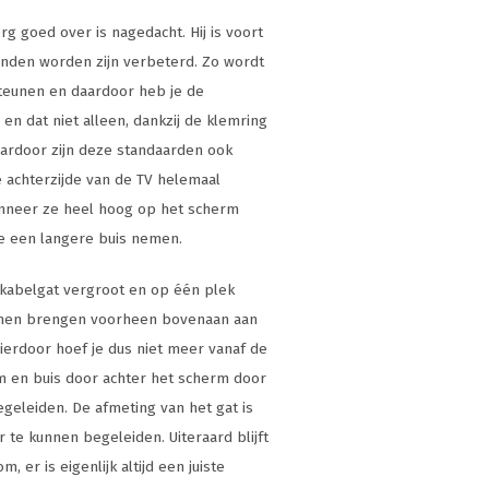
g goed over is nagedacht. Hij is voort
konden worden zijn verbeterd. Zo wordt
teunen en daardoor heb je de
 en dat niet alleen, dankzij de klemring
aardoor zijn deze standaarden ook
 achterzijde van de TV helemaal
anneer ze heel hoog op het scherm
je een langere buis nemen.
 kabelgat vergroot en op één plek
unnen brengen voorheen bovenaan aan
Hierdoor hoef je dus niet meer vanaf de
rm en buis door achter het scherm door
geleiden. De afmeting van het gat is
te kunnen begeleiden. Uiteraard blijft
, er is eigenlijk altijd een juiste