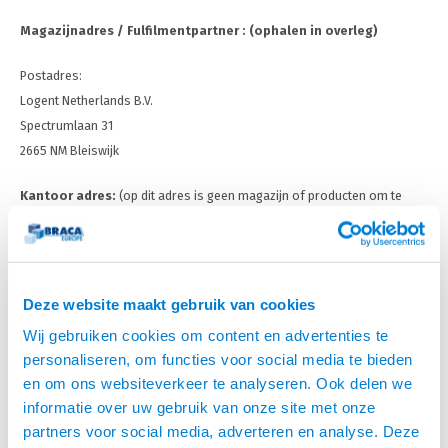
Optica
6.35 m
Plafondbeugels
Vloer/plafond/wand montage
Medische beugels
Fiets beugels
Stroomkabels
Sound
USB C 
Magazijnadres / Fulfilmentpartner : (ophalen in overleg)
HDMI 
Netwe
Stroo
BNC T
Coax &
RCA &
XLR &
TV standaarden
Accessoires
Monitorarm accessoires
Magnetron beugels
BNC / SDI Kabels
Postadres:
USB 2
HDMI 
Netwe
Overi
BNC A
Coax 
Logent Netherlands B.V.
RCA &
Conne
Accessoires TV liften
Draaiplateau
Coax en F-Connector Kabels
Spectrumlaan 31
HDMI 
Netwe
Verle
2665 NM Bleiswijk
Composiet Video Kabels
HDMI 
Stekk
Kantoor adres:
(op dit adres is geen magazijn of producten om te
Audio kabels
bezichtigen aanwezig , er wordt alleen online verkocht)
Power
XLR en Jack Kabels
Braca Europe
Stroo
Westeinde 116
Deze website maakt gebruik van cookies
Speaker kabels
1511 MA Oostzaan
Wij gebruiken cookies om content en advertenties te
T. +31 (0) 75 655 55 80
personaliseren, om functies voor social media te bieden
F. +31 (0) 75 655 55 81
en om ons websiteverkeer te analyseren. Ook delen we
@.
info@braca.nl
informatie over uw gebruik van onze site met onze
@.
info@beugelsenmeer.nl
partners voor social media, adverteren en analyse. Deze