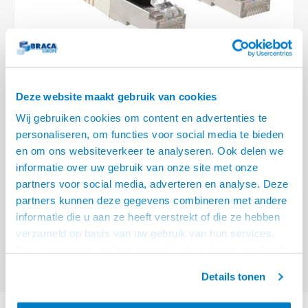
Optica
6.35 m
Plafondbeugels
Vloer/plafond/wand montage
Medische beugels
Fiets beugels
Stroomkabels
Sound
USB C 
HDMI 
Netwe
Stroo
BNC T
Coax &
RCA &
XLR &
TV standaarden
Accessoires
Monitorarm accessoires
Magnetron beugels
BNC / SDI Kabels
USB 2
HDMI 
Netwe
Overi
BNC A
Coax 
RCA &
Conne
Accessoires TV liften
Draaiplateau
Coax en F-Connector Kabels
HDMI 
Netwe
Verle
Deze website maakt gebruik van cookies
Composiet Video Kabels
Wij gebruiken cookies om content en advertenties te
HDMI 
Stekk
personaliseren, om functies voor social media te bieden
Audio kabels
€32,95
en om ons websiteverkeer te analyseren. Ook delen we
Power
informatie over uw gebruik van onze site met onze
VOOR 15:00 BESTELD, MORGEN GELEVERD!
XLR en Jack Kabels
partners voor social media, adverteren en analyse. Deze
Stroo
partners kunnen deze gegevens combineren met andere
ACT Ivoor 20 meter LSZH SFTP CAT6A patchkabel met RJ45 connectoren
Speaker kabels
informatie die u aan ze heeft verstrekt of die ze hebben
Lees meer
verzameld op basis van uw gebruik van hun services.
Offerte aanvragen? Bel, mail, chat of maak een login aan! (075 - 655
Het chatcontact is alleen mogelijk als u de cookies heeft
55 80 of mail naar
info@braca.nl
)
geaccepteerd.
Details tonen