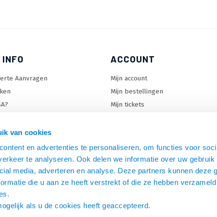
 INFO
ACCOUNT
ferte Aanvragen
Mijn account
ken
Mijn bestellingen
SA?
Mijn tickets
 keuzehulp
Mijn wenslijst
ard keuzehulp
ik van cookies
uzehulp
ontent en advertenties te personaliseren, om functies voor soci
rm keuzehulp
erkeer te analyseren. Ook delen we informatie over uw gebruik 
cial media, adverteren en analyse. Deze partners kunnen deze
ormatie die u aan ze heeft verstrekt of die ze hebben verzameld
es.
mogelijk als u de cookies heeft geaccepteerd.