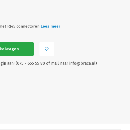
 met RJ45 connectoren
Lees meer
nkelwagen
gin aan! (075 - 655 55 80 of mail naar
info@braca.nl
)