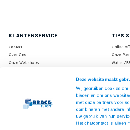
KLANTENSERVICE
TIPS &
Contact
Online of
Over Ons
Onze Mer
Onze Webshops
Wat is VE
Levertijden, dagen en voorwaarden
TV beugel
Verzendkosten
TV standa
Deze website maakt gebru
Retourneren en service
TV lift ke
Wij gebruiken cookies om c
Garantie
Monitora
bieden en om ons websitev
Betaalmethoden en voorwaarden
SiteMap
met onze partners voor so
combineren met andere inf
Privacy policy
uw gebruik van hun servic
Cookies
Het chatcontact is alleen 
Algemene voorwaarden