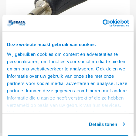
Optica
6.35 m
Plafondbeugels
Vloer/plafond/wand montage
Medische beugels
Fiets beugels
Stroomkabels
Sound
USB C 
HDMI 
Netwe
Stroo
BNC T
Coax &
RCA &
XLR &
TV standaarden
Accessoires
Monitorarm accessoires
Magnetron beugels
BNC / SDI Kabels
USB 2
HDMI 
Netwe
Overi
BNC A
Coax 
RCA &
Conne
Accessoires TV liften
Draaiplateau
Coax en F-Connector Kabels
HDMI 
Netwe
Verle
Deze website maakt gebruik van cookies
Composiet Video Kabels
Wij gebruiken cookies om content en advertenties te
HDMI 
Stekk
personaliseren, om functies voor social media te bieden
Audio kabels
€4,95
en om ons websiteverkeer te analyseren. Ook delen we
23 OP VOORRAAD
Power
informatie over uw gebruik van onze site met onze
XLR en Jack Kabels
VOOR 20.30 BESTELD, MORGEN GELEVERD!
partners voor social media, adverteren en analyse. Deze
Stroo
partners kunnen deze gegevens combineren met andere
• Speel muziek direct vanaf je MP 3
Speaker kabels
informatie die u aan ze heeft verstrekt of die ze hebben
• Let op, ook de USB zijde is een male aansluiting
Lees meer
verzameld op basis van uw gebruik van hun services.
Het chatcontact is alleen mogelijk als u de cookies heeft
Offerte aanvragen? Bel, mail, chat of maak een login aan! (075 - 655
55 80 of mail naar
info@braca.nl
)
geaccepteerd.
Details tonen