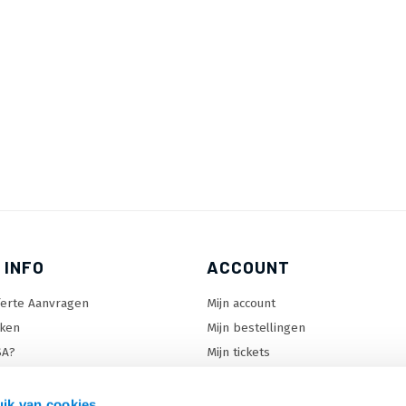
 INFO
ACCOUNT
ferte Aanvragen
Mijn account
ken
Mijn bestellingen
SA?
Mijn tickets
 keuzehulp
Mijn wenslijst
ard keuzehulp
ik van cookies