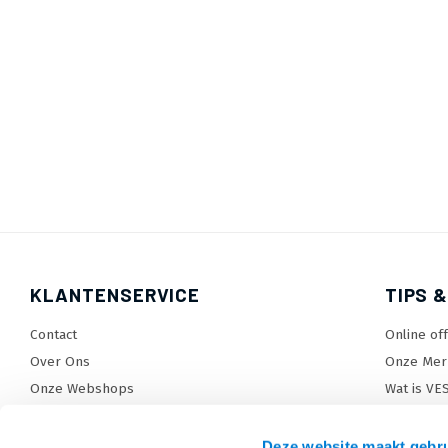
KLANTENSERVICE
TIPS &
Contact
Online of
Over Ons
Onze Mer
Onze Webshops
Wat is VE
Levertijden, dagen en voorwaarden
TV beugel
Verzendkosten
TV standa
Deze website maakt gebru