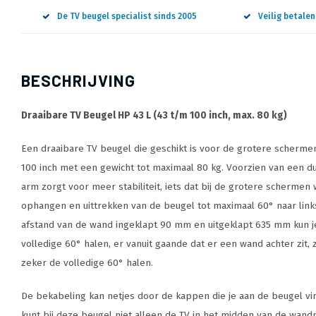
De TV beugel specialist sinds 2005
Veilig betale
BESCHRIJVING
Draaibare TV Beugel HP 43 L (43 t/m 100 inch, max. 80 kg)
Een draaibare TV beugel die geschikt is voor de grotere scherme
100 inch met een gewicht tot maximaal 80 kg. Voorzien van een 
arm zorgt voor meer stabiliteit, iets dat bij de grotere schermen
ophangen en uittrekken van de beugel tot maximaal 60° naar link
afstand van de wand ingeklapt 90 mm en uitgeklapt 635 mm kun je
volledige 60° halen, er vanuit gaande dat er een wand achter zit, 
zeker de volledige 60° halen.
De bekabeling kan netjes door de kappen die je aan de beugel vi
kunt bij deze beugel niet alleen de TV in het midden van de wan