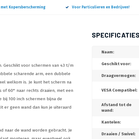
n met Kopersberscherming
Voor Particulieren en Bedrijven!
SPECIFICATIE
Naam:
Geschikt voor:
n. Geschikt voor schermen van 43 t/m
dubbele scharende arm, een dubbele
Draagvermogen:
 wel welkom is. Je kunt het scherm na
s of 60° naar rechts draaien, met een
VESA Compatibel:
 bij 100 inch schermen bijna de
Afstand tot de
zit er geen wand dan kun je uiteraard
wand:
Kantelen:
nd naar de wand worden gebracht. Je
Draaien / Swivel:
dplaat monteren, maar eventueel ook