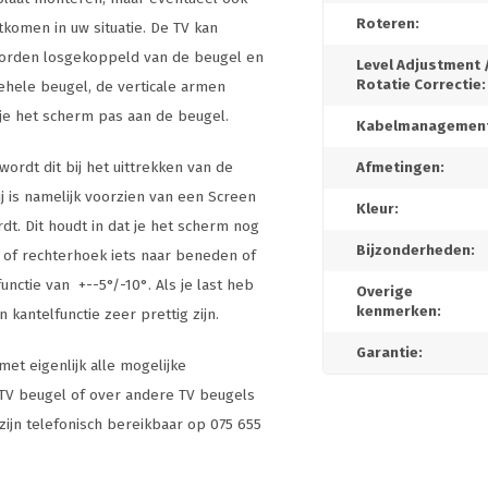
Roteren:
tkomen in uw situatie. De TV kan
worden losgekoppeld van de beugel en
Level Adjustment 
Rotatie Correctie:
ehele beugel, de verticale armen
je het scherm pas aan de beugel.
Kabelmanagement
wordt dit bij het uittrekken van de
Afmetingen:
j is namelijk voorzien van een Screen
Kleur:
dt. Dit houdt in dat je het scherm nog
Bijzonderheden:
ek of rechterhoek iets naar beneden of
nctie van +--5°/-10°. Als je last heb
Overige
kenmerken:
kantelfunctie zeer prettig zijn.
Garantie:
et eigenlijk alle mogelijke
e TV beugel of over andere TV beugels
 zijn telefonisch bereikbaar op 075 655