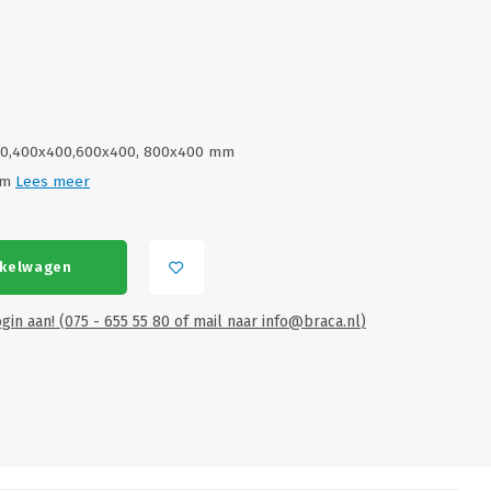
00,400x400,600x400, 800x400 mm
 mm
Lees meer
nkelwagen
EO
VI
gin aan! (075 - 655 55 80 of mail naar
info@braca.nl
)