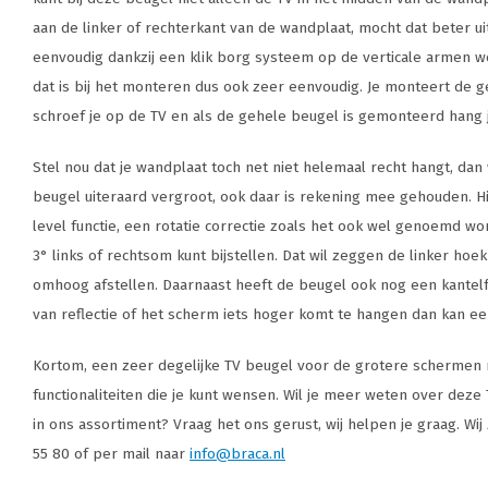
aan de linker of rechterkant van de wandplaat, mocht dat beter ui
eenvoudig dankzij een klik borg systeem op de verticale armen 
dat is bij het monteren dus ook zeer eenvoudig. Je monteert de g
schroef je op de TV en als de gehele beugel is gemonteerd hang 
Stel nou dat je wandplaat toch net niet helemaal recht hangt, dan 
beugel uiteraard vergroot, ook daar is rekening mee gehouden. Hi
level functie, een rotatie correctie zoals het ook wel genoemd wor
3° links of rechtsom kunt bijstellen. Dat wil zeggen de linker ho
omhoog afstellen. Daarnaast heeft de beugel ook nog een kantelfu
van reflectie of het scherm iets hoger komt te hangen dan kan een 
Kortom, een zeer degelijke TV beugel voor de grotere schermen m
functionaliteiten die je kunt wensen. Wil je meer weten over dez
in ons assortiment? Vraag het ons gerust, wij helpen je graag. Wij
55 80 of per mail naar
info@braca.nl