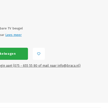
ibare TV beugel
dbar
Lees meer
nkelwagen
gin aan! (075 - 655 55 80 of mail naar
info@braca.nl
)