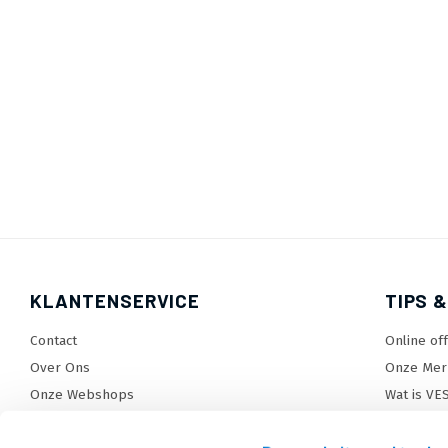
KLANTENSERVICE
TIPS &
Contact
Online of
Over Ons
Onze Mer
Onze Webshops
Wat is VE
Levertijden, dagen en voorwaarden
TV beugel