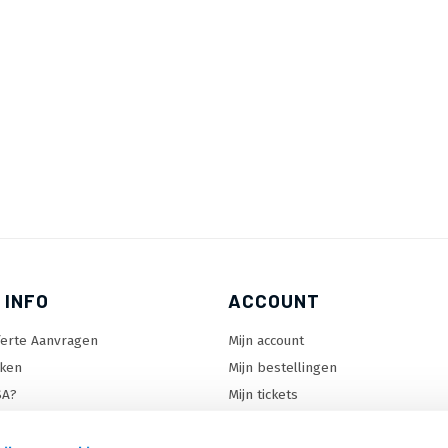
 INFO
ACCOUNT
ferte Aanvragen
Mijn account
ken
Mijn bestellingen
SA?
Mijn tickets
 keuzehulp
Mijn wenslijst