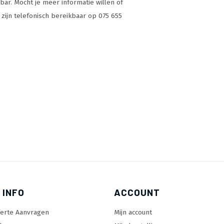
ar. Mocht je meer informatie willen of
j zijn telefonisch bereikbaar op 075 655
 INFO
ACCOUNT
ferte Aanvragen
Mijn account