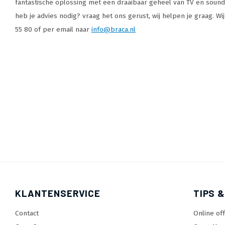
fantastische oplossing met een draaibaar geheel van TV en soundb
heb je advies nodig? vraag het ons gerust, wij helpen je graag. Wi
55 80 of per email naar
info@braca.nl
KLANTENSERVICE
TIPS &
Contact
Online of