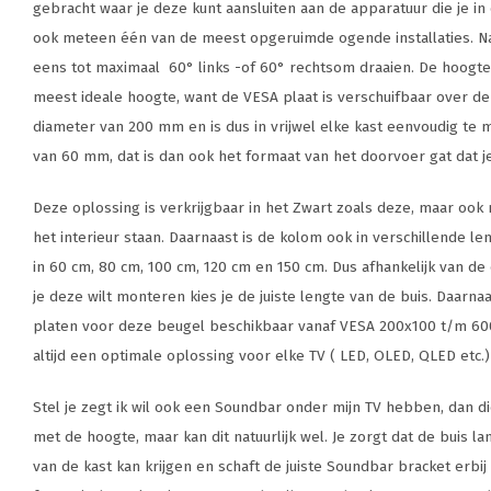
gebracht waar je deze kunt aansluiten aan de apparatuur die je in
ook meteen één van de meest opgeruimde ogende installaties. N
eens tot maximaal 60° links -of 60° rechtsom draaien. De hoogte
meest ideale hoogte, want de VESA plaat is verschuifbaar over d
diameter van 200 mm en is dus in vrijwel elke kast eenvoudig te 
van 60 mm, dat is dan ook het formaat van het doorvoer gat dat 
Deze oplossing is verkrijgbaar in het Zwart zoals deze, maar ook
het interieur staan. Daarnaast is de kolom ook in verschillende le
in 60 cm, 80 cm, 100 cm, 120 cm en 150 cm. Dus afhankelijk van de 
je deze wilt monteren kies je de juiste lengte van de buis. Daarna
platen voor deze beugel beschikbaar vanaf VESA 200x100 t/m 600
altijd een optimale oplossing voor elke TV ( LED, OLED, QLED etc.) 
Stel je zegt ik wil ook een Soundbar onder mijn TV hebben, dan d
met de hoogte, maar kan dit natuurlijk wel. Je zorgt dat de buis l
van de kast kan krijgen en schaft de juiste Soundbar bracket erbi