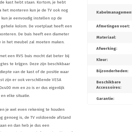
 de kast hebt staan. Kortom, je hebt
a het monteren kun je de TV ook nog
Kabelmanagement
 kun je eenvoudig instellen op de
e gehele kolom. De voetplaat heeft een
Afmetingen voet:
monteren. De buis heeft een diameter
Materiaal:
je in het meubel zal moeten maken.
Afwerking:
 met een RVS buis mocht dat beter bij
Kleur:
ngtes te krijgen. Deze zijn beschikbaar
Bijzonderheden:
diepte van de kast of de positie waar
ast zijn er ook verschillende VESA
Beschikbare
x400 mm en zo is er dus eigenlijk
Accessoires:
en elke situatie.
Garantie:
ien je wel even rekening te houden
ang genoeg is, de TV voldoende afstand
j aan en dan heb je dus een