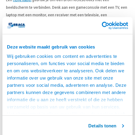
beeldscherm te verbinden. Denk aan een gameconsole met een TV, een
laptop met een monitor, een receiver met een televisie, een
mediaspeler met een professioneel display of een computer met een
beamer.
Let bij het kiezen niet alleen op de connector. Controleer ook de
Deze website maakt gebruik van cookies
benodigde kabellengte, maximale resolutie, verversingssnelheid,
Wij gebruiken cookies om content en advertenties te
bandbreedte en ondersteuning voor functies zoals HDR, ARC, eARC, VRR
personaliseren, om functies voor social media te bieden
of ALLM wanneer je deze wilt gebruiken.
en om ons websiteverkeer te analyseren. Ook delen we
Tip:
gebruik binnen de categorie HDMI kabels de filters voor
informatie over uw gebruik van onze site met onze
kabellengte
en
signaal
. Zo vind je snel een kabel voor een korte
partners voor social media, adverteren en analyse. Deze
aansluiting achter de TV, een langere route naar een beamer of een 4K-
partners kunnen deze gegevens combineren met andere
informatie die u aan ze heeft verstrekt of die ze hebben
of 8K-installatie.
verzameld op basis van uw gebruik van hun services.
HDMI 2.0 VOOR 4K EN HDMI 2.1 VOOR 8K: WAAR
Het chatcontact is alleen mogelijk als u de cookies heeft
JE OP MOET LETTEN
geaccepteerd.
Details tonen
In de markt wordt vaak gesproken over een HDMI 2.0-kabel voor 4K en