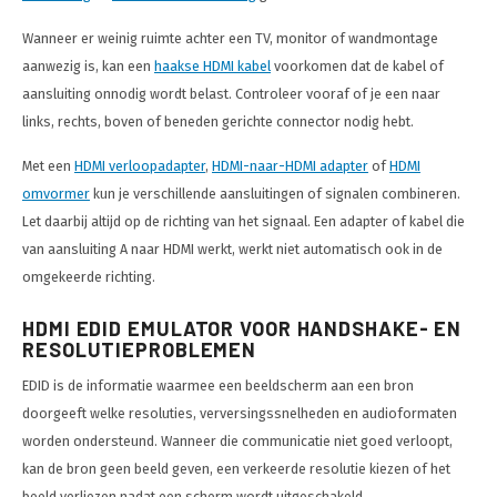
Wanneer er weinig ruimte achter een TV, monitor of wandmontage
aanwezig is, kan een
haakse HDMI kabel
voorkomen dat de kabel of
aansluiting onnodig wordt belast. Controleer vooraf of je een naar
links, rechts, boven of beneden gerichte connector nodig hebt.
Met een
HDMI verloopadapter
,
HDMI-naar-HDMI adapter
of
HDMI
omvormer
kun je verschillende aansluitingen of signalen combineren.
Let daarbij altijd op de richting van het signaal. Een adapter of kabel die
van aansluiting A naar HDMI werkt, werkt niet automatisch ook in de
omgekeerde richting.
HDMI EDID EMULATOR VOOR HANDSHAKE- EN
RESOLUTIEPROBLEMEN
EDID is de informatie waarmee een beeldscherm aan een bron
doorgeeft welke resoluties, verversingssnelheden en audioformaten
worden ondersteund. Wanneer die communicatie niet goed verloopt,
kan de bron geen beeld geven, een verkeerde resolutie kiezen of het
beeld verliezen nadat een scherm wordt uitgeschakeld.