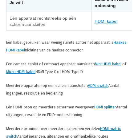
Je wilt
oplossing
Eén apparaat rechtstreeks op één
HDMI kabel
scherm aansluiten
Een kabel gebruiken waar weinig ruimte achter het apparaat is
Haakse
HDMI kabel
Richting van de haakse connector
Een camera, tablet of compact apparaat aansluiten
Mini HDMI kabel
of
Micro HDMI kabel
HDMI Type C of HDMI Type D
Meerdere apparaten op één scherm aansluiten
HDMI switch
Aantal
ingangen, resolutie en bediening
Eén HDMI-bron op meerdere schermen weergeven
HDMI splitter
Aantal
uitgangen, resolutie en EDID-ondersteuning
Meerdere bronnen over meerdere schermen verdelen
HDMI matrix
switch
Aantal ingangen, uitgangen en onafhankelijke routes