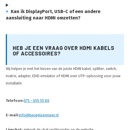
+
Kan ik DisplayPort, USB-C of een andere
aansluiting naar HDMI omzetten?
HEB JE EEN VRAAG OVER HDMI KABELS
OF ACCESSOIRES?
Wij helpen je met het kiezen van de juiste HDMI kabel, splitter, switch,
matrix, adapter, EDID emulator of HDMI over UTP-oplossing voor jouw
installatie.
Telefoon:
075 - 655 55 80
E-mail:
info@beugelsenmeer.nl
Livechat:
gebruik de chat rechtsonder op de website