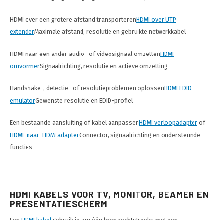
HDMI over een grotere afstand transporteren
HDMI over UTP
extender
Maximale afstand, resolutie en gebruikte netwerkkabel
HDMI naar een ander audio- of videosignaal omzetten
HDMI
omvormer
Signaalrichting, resolutie en actieve omzetting
Handshake-, detectie- of resolutieproblemen oplossen
HDMI EDID
emulator
Gewenste resolutie en EDID-profiel
Een bestaande aansluiting of kabel aanpassen
HDMI verloopadapter
of
HDMI-naar-HDMI adapter
Connector, signaalrichting en ondersteunde
functies
HDMI KABELS VOOR TV, MONITOR, BEAMER EN
PRESENTATIESCHERM
Een
HDMI kabel
gebruik je om één bron rechtstreeks met een