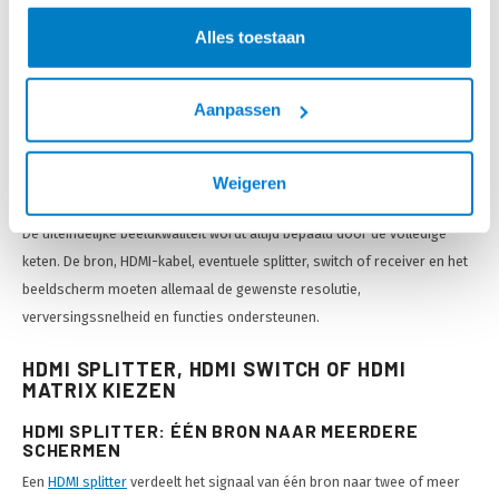
een HDMI 2.1-kabel voor 8K. Deze zoektermen helpen om snel een
passende kabel te vinden, maar officieel worden HDMI-kabels ingedeeld
Alles toestaan
op hun prestatieniveau en officiële kabelnaam.
Een
Premium High Speed HDMI Cable
is bedoeld voor toepassingen
Aanpassen
tot maximaal 18 Gbps, waaronder 4K bij 60 Hz en HDR. Een
Ultra High
Speed HDMI Cable
ondersteunt maximaal 48 Gbps en is geschikt voor
Weigeren
toepassingen zoals 8K bij 60 Hz en 4K bij 120 Hz.
De uiteindelijke beeldkwaliteit wordt altijd bepaald door de volledige
keten. De bron, HDMI-kabel, eventuele splitter, switch of receiver en het
beeldscherm moeten allemaal de gewenste resolutie,
verversingssnelheid en functies ondersteunen.
HDMI SPLITTER, HDMI SWITCH OF HDMI
MATRIX KIEZEN
HDMI SPLITTER: ÉÉN BRON NAAR MEERDERE
SCHERMEN
Een
HDMI splitter
verdeelt het signaal van één bron naar twee of meer