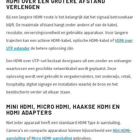
HDMI OVER EEN GROTERE AFSTAND
VERLENGEN
Bij een langere HDMI-route is het belangrijk dat het signaal betrouwbaar
blijft. De maximale afstand hangt onder andere af van de kabel,
resolutie, verversingssnelheid en gebruikte apparatuur. Voor langere
trajecten kan een actieve HDMI-kabel, optische HDMI-kabel of
HDMI over
UTP extender
de betere oplossing zijn.
Een HDMI over UTP-set bestaat doorgaans uit een zender en ontvanger
waartussen een geschikte netwerkkabel wordt geplaatst. Deze
oplossing wordt veel gebruikt in vergaderruimtes, het onderwijs, retail,
hospitality, digital signage en installaties waarbij de bron en het
beeldscherm verder uit elkaar staan.
MINI HDMI, MICRO HDMI, HAAKSE HDMI EN
HDMI ADAPTERS
Niet ieder apparaat heeft een standaard HDMI Type A-aansluiting.
Camera’s en compacte apparatuur kunnen bijvoorbeeld een
Mini HDMI-
aansluiting
of
Micro HDMI-aansluiting
gebruiken.