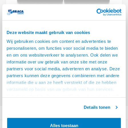
Plafondbeugels
Vloer/plafond/wand montage
Medische beugels
Fiets beugels
Stroomkabels
Sound
HDMI 
USB C
USB C 
Netwe
Stroo
BNC T
Coax &
RCA &
XLR &
TV standaarden
Accessoires
Monitorarm accessoires
Magnetron beugels
BNC / SDI Kabels
HDMI 
USB 2
Netwe
Overi
BNC A
Coax 
RCA &
Conne
Accessoires TV liften
Draaiplateau
Coax en F-Connector Kabels
HDMI 
Deze website maakt gebruik van cookies
Netwe
Verle
Wij gebruiken cookies om content en advertenties te
Composiet Video Kabels
HDMI 
personaliseren, om functies voor social media te bieden
Stekk
en om ons websiteverkeer te analyseren. Ook delen we
Audio kabels
€171,95
informatie over uw gebruik van onze site met onze
Power
partners voor social media, adverteren en analyse. Deze
XLR en Jack Kabels
ACT HDMI over IP extender set CATx tot 100 meter
Lees meer
partners kunnen deze gegevens combineren met andere
Stroo
informatie die u aan ze heeft verstrekt of die ze hebben
Offerte aanvragen? Bel, mail, chat of maak een login aan! (075 - 655
Speaker kabels
verzameld op basis van uw gebruik van hun services.
55 80 of mail naar
info@braca.nl
)
Het chatcontact is alleen mogelijk als u de cookies heeft
geaccepteerd.
Details tonen
PRODUCTOMSCHRIJVING
Alles toestaan