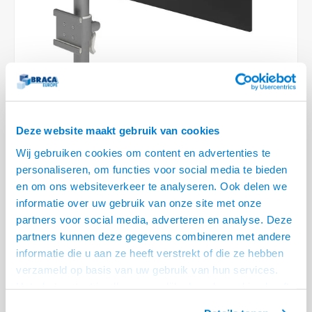
Optica
6.35 m
Plafondbeugels
Vloer/plafond/wand montage
Medische beugels
Fiets beugels
Stroomkabels
Sound
USB C 
HDMI 
Netwe
Stroo
BNC T
Coax &
RCA &
XLR &
TV standaarden
Accessoires
Monitorarm accessoires
Magnetron beugels
BNC / SDI Kabels
USB 2
HDMI 
Netwe
Overi
BNC A
Coax 
RCA &
Conne
Accessoires TV liften
Draaiplateau
Coax en F-Connector Kabels
HDMI 
Netwe
Verle
Composiet Video Kabels
HDMI 
Deze website maakt gebruik van cookies
Stekk
Audio kabels
Wij gebruiken cookies om content en advertenties te
€159,95
Power
personaliseren, om functies voor social media te bieden
XLR en Jack Kabels
en om ons websiteverkeer te analyseren. Ook delen we
VOOR 11:30 BESTELD, MORGEN GELEVERD!
Stroo
informatie over uw gebruik van onze site met onze
Speaker kabels
• Geschikt voor ViewMate Toolbars
partners voor social media, adverteren en analyse. Deze
• Dubbele extensie met hoogte verstelling voor monitormontage op de
partners kunnen deze gegevens combineren met andere
ViewMate Toolbars
informatie die u aan ze heeft verstrekt of die ze hebben
verzameld op basis van uw gebruik van hun services.
• Laat ons helpen voor de juiste toolbar configuratie ! bel ons gerust 075
Het chatcontact is alleen mogelijk als u de cookies heeft
655 55 80
Lees meer
geaccepteerd.