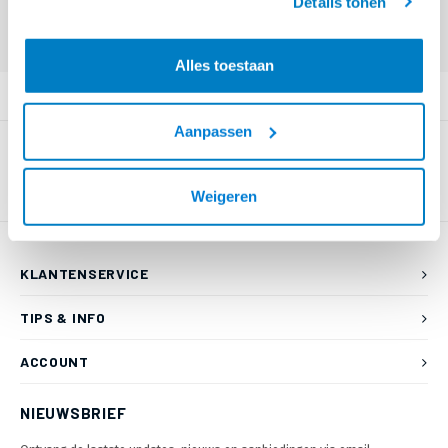
Details tonen
Offerte aanvragen? Bel, mail, chat of maak een login aan! (075 - 655
55 80 of mail naar
info@braca.nl
)
Alles toestaan
PRODUCTOMSCHRIJVING
Aanpassen
Weigeren
KLANTENSERVICE
TIPS & INFO
ACCOUNT
NIEUWSBRIEF