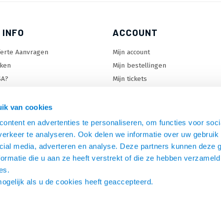
 INFO
ACCOUNT
ferte Aanvragen
Mijn account
ken
Mijn bestellingen
SA?
Mijn tickets
 keuzehulp
Mijn wenslijst
ard keuzehulp
ik van cookies
uzehulp
ontent en advertenties te personaliseren, om functies voor soci
rm keuzehulp
erkeer te analyseren. Ook delen we informatie over uw gebruik 
cial media, adverteren en analyse. Deze partners kunnen deze
ormatie die u aan ze heeft verstrekt of die ze hebben verzameld
es.
mogelijk als u de cookies heeft geaccepteerd.