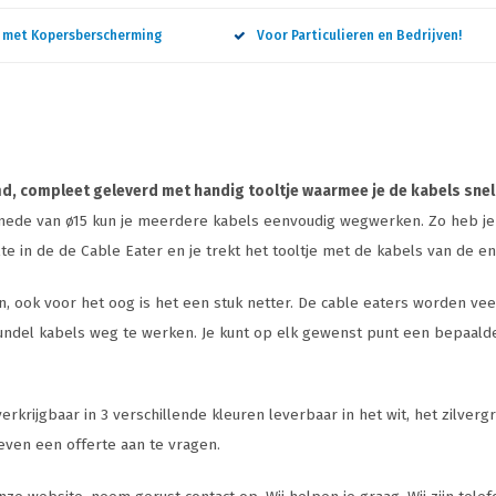
n met Kopersberscherming
Voor Particulieren en Bedrijven!
md, compleet geleverd met handig tooltje waarmee je de kabels snel
ede van ø15 kun je meerdere kabels eenvoudig wegwerken. Zo heb je e
elte in de de Cable Eater en je trekt het tooltje met de kabels van de e
 ook voor het oog is het een stuk netter. De cable eaters worden veel
 bundel kabels weg te werken. Je kunt op elk gewenst punt een bepaal
krijgbaar in 3 verschillende kleuren leverbaar in het wit, het zilvergr
 even een offerte aan te vragen.