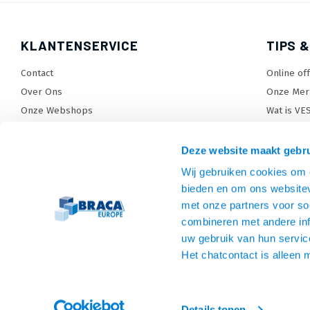
KLANTENSERVICE
TIPS &
Contact
Online of
Over Ons
Onze Mer
Onze Webshops
Wat is VE
Levertijden, dagen en voorwaarden
TV beugel
Verzendkosten
TV standa
Deze website maakt gebru
Retourneren en service
TV lift ke
Wij gebruiken cookies om c
Garantie
Monitora
bieden en om ons websitev
Betaalmethoden en voorwaarden
SiteMap
met onze partners voor so
combineren met andere inf
Privacy policy
uw gebruik van hun servic
Cookies
Het chatcontact is alleen 
Algemene voorwaarden
Details tonen