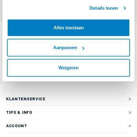
Offerte aanvragen? Bel, mail, chat of maak een login aan! (075 - 655
geaccepteerd.
55 80 of mail naar
info@braca.nl
)
Details tonen
Alles toestaan
PRODUCTOMSCHRIJVING
SPECIFICATIES
Aanpassen
Weigeren
KLANTENSERVICE
TIPS & INFO
ACCOUNT