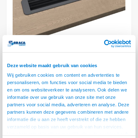
Optica
6.35 m
Plafondbeugels
Vloer/plafond/wand montage
Medische beugels
Fiets beugels
Stroomkabels
Sound
USB C 
HDMI 
Netwe
Stroo
BNC T
Coax &
RCA &
XLR &
TV standaarden
Accessoires
Monitorarm accessoires
Magnetron beugels
BNC / SDI Kabels
USB 2
HDMI 
Netwe
Overi
BNC A
Coax 
RCA &
Conne
Accessoires TV liften
Draaiplateau
Coax en F-Connector Kabels
HDMI 
Netwe
Verle
Composiet Video Kabels
HDMI 
Stekk
Audio kabels
Deze website maakt gebruik van cookies
€131,95
Power
Wij gebruiken cookies om content en advertenties te
XLR en Jack Kabels
personaliseren, om functies voor social media te bieden
LEVERTIJD 2 TOT 3 DAGEN
Stroo
en om ons websiteverkeer te analyseren. Ook delen we
Speaker kabels
• 2x Stroom, 1x USB C lader, 1x USB A lader. 3x leeg
informatie over uw gebruik van onze site met onze
• Inbouw, diepte 64 mm 0 - 40 mm (afhankelijk van dikte tafelblad)
partners voor social media, adverteren en analyse. Deze
• Kunststof behuizing, grijs (Ral 7015) met wit (RAL9003)
partners kunnen deze gegevens combineren met andere
informatie die u aan ze heeft verstrekt of die ze hebben
• Achterzijde voorzien van ca. 1 m voedingskabel met Wieland GST18
verzameld op basis van uw gebruik van hun services.
Lees meer
Het chatcontact is alleen mogelijk als u de cookies heeft