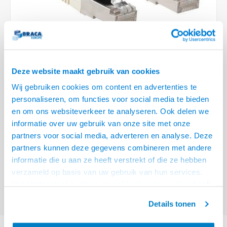
Optica
6.35 m
Plafondbeugels
Vloer/plafond/wand montage
Medische beugels
Fiets beugels
Stroomkabels
Sound
USB C 
HDMI 
Netwe
Stroo
BNC T
Coax &
RCA &
XLR &
TV standaarden
Accessoires
Monitorarm accessoires
Magnetron beugels
BNC / SDI Kabels
USB 2
HDMI 
Netwe
Overi
BNC A
Coax 
RCA &
Conne
Accessoires TV liften
Draaiplateau
Coax en F-Connector Kabels
HDMI 
Netwe
Verle
Deze website maakt gebruik van cookies
Composiet Video Kabels
Wij gebruiken cookies om content en advertenties te
HDMI 
Stekk
personaliseren, om functies voor social media te bieden
Audio kabels
€7,95
en om ons websiteverkeer te analyseren. Ook delen we
Power
informatie over uw gebruik van onze site met onze
VOOR 15:00 BESTELD, MORGEN GELEVERD!
XLR en Jack Kabels
partners voor social media, adverteren en analyse. Deze
Stroo
partners kunnen deze gegevens combineren met andere
ACT Ivoor 2 meter LSZH SFTP CAT6A patchkabel met RJ45 connectoren
Speaker kabels
informatie die u aan ze heeft verstrekt of die ze hebben
Lees meer
verzameld op basis van uw gebruik van hun services.
Offerte aanvragen? Bel, mail, chat of maak een login aan! (075 - 655
Het chatcontact is alleen mogelijk als u de cookies heeft
55 80 of mail naar
info@braca.nl
)
geaccepteerd.
Details tonen