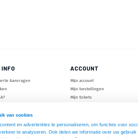
 INFO
ACCOUNT
ferte Aanvragen
Mijn account
ken
Mijn bestellingen
SA?
Mijn tickets
 keuzehulp
Mijn wenslijst
ard keuzehulp
ik van cookies
uzehulp
ontent en advertenties te personaliseren, om functies voor soci
rm keuzehulp
erkeer te analyseren. Ook delen we informatie over uw gebruik 