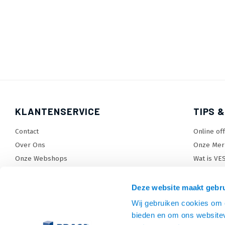
KLANTENSERVICE
TIPS &
Contact
Online of
Over Ons
Onze Mer
Onze Webshops
Wat is VE
Levertijden, dagen en voorwaarden
TV beugel
Verzendkosten
TV standa
Deze website maakt gebru
Retourneren en service
TV lift ke
Wij gebruiken cookies om c
Garantie
Monitora
bieden en om ons websitev