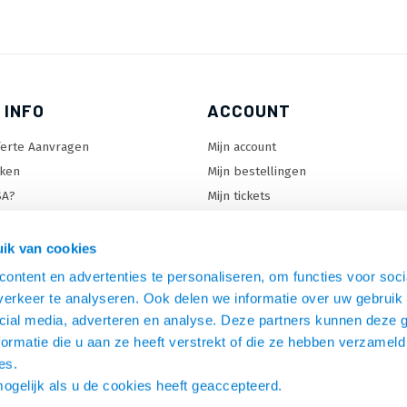
 INFO
ACCOUNT
ferte Aanvragen
Mijn account
ken
Mijn bestellingen
SA?
Mijn tickets
 keuzehulp
Mijn wenslijst
ard keuzehulp
ik van cookies
uzehulp
ontent en advertenties te personaliseren, om functies voor soci
rm keuzehulp
erkeer te analyseren. Ook delen we informatie over uw gebruik 
cial media, adverteren en analyse. Deze partners kunnen deze
ormatie die u aan ze heeft verstrekt of die ze hebben verzameld
es.
mogelijk als u de cookies heeft geaccepteerd.