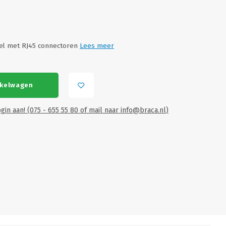
el met RJ45 connectoren
Lees meer
nkelwagen
gin aan! (075 - 655 55 80 of mail naar
info@braca.nl
)