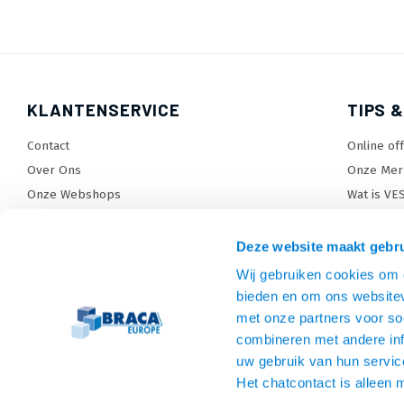
KLANTENSERVICE
TIPS &
Contact
Online of
Over Ons
Onze Mer
Onze Webshops
Wat is VE
Levertijden, dagen en voorwaarden
TV beugel
Verzendkosten
TV standa
Deze website maakt gebru
Retourneren en service
TV lift ke
Wij gebruiken cookies om c
Garantie
Monitora
bieden en om ons websitev
Betaalmethoden en voorwaarden
SiteMap
met onze partners voor so
combineren met andere inf
Privacy policy
uw gebruik van hun servic
Cookies
Het chatcontact is alleen 
Algemene voorwaarden