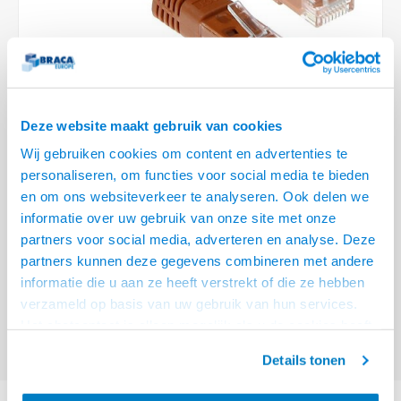
Optica
6.35 m
Plafondbeugels
Vloer/plafond/wand montage
Medische beugels
Fiets beugels
Stroomkabels
Sound
USB C 
HDMI 
Netwe
Stroo
BNC T
Coax &
RCA &
XLR &
TV standaarden
Accessoires
Monitorarm accessoires
Magnetron beugels
BNC / SDI Kabels
USB 2
HDMI 
Netwe
Overi
BNC A
Coax 
RCA &
Conne
Accessoires TV liften
Draaiplateau
Coax en F-Connector Kabels
HDMI 
Netwe
Verle
Deze website maakt gebruik van cookies
Composiet Video Kabels
Wij gebruiken cookies om content en advertenties te
HDMI 
Stekk
personaliseren, om functies voor social media te bieden
Audio kabels
€6,95
en om ons websiteverkeer te analyseren. Ook delen we
Power
informatie over uw gebruik van onze site met onze
VOOR 15:00 BESTELD, MORGEN GELEVERD!
XLR en Jack Kabels
partners voor social media, adverteren en analyse. Deze
Stroo
partners kunnen deze gegevens combineren met andere
ACT Bruin 2 meter U/UTP CAT6A patchkabels met RJ45 connectoren
Lees
Speaker kabels
informatie die u aan ze heeft verstrekt of die ze hebben
meer
verzameld op basis van uw gebruik van hun services.
Offerte aanvragen? Bel, mail, chat of maak een login aan! (075 - 655
Het chatcontact is alleen mogelijk als u de cookies heeft
55 80 of mail naar
info@braca.nl
)
geaccepteerd.
Details tonen