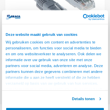
Optica
6.35 m
Plafondbeugels
Vloer/plafond/wand montage
Medische beugels
Fiets beugels
Stroomkabels
Sound
USB C
USB C 
Netwe
HDMI 
Stroo
BNC T
Coax &
RCA &
XLR &
TV standaarden
Accessoires
Monitorarm accessoires
Magnetron beugels
BNC / SDI Kabels
USB 2
Netwe
HDMI 
Overi
BNC A
Coax 
RCA &
Conne
Accessoires TV liften
Draaiplateau
Coax en F-Connector Kabels
Netwe
HDMI 
Verle
Deze website maakt gebruik van cookies
Composiet Video Kabels
Wij gebruiken cookies om content en advertenties te
HDMI 
Stekk
personaliseren, om functies voor social media te bieden
Audio kabels
€22,95
en om ons websiteverkeer te analyseren. Ook delen we
Power
informatie over uw gebruik van onze site met onze
VOOR 15:00 BESTELD, MORGEN GELEVERD!
XLR en Jack Kabels
partners voor social media, adverteren en analyse. Deze
Stroo
partners kunnen deze gegevens combineren met andere
ACT Grijze 15 meter U/UTP CAT6A patchkabels met RJ45 connectoren
Speaker kabels
informatie die u aan ze heeft verstrekt of die ze hebben
Lees meer
verzameld op basis van uw gebruik van hun services.
Offerte aanvragen? Bel, mail, chat of maak een login aan! (075 - 655
Het chatcontact is alleen mogelijk als u de cookies heeft
55 80 of mail naar
info@braca.nl
)
geaccepteerd.
Details tonen