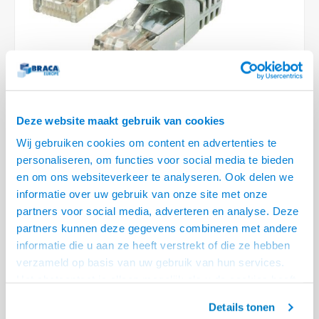
Optica
6.35 m
Plafondbeugels
Vloer/plafond/wand montage
Medische beugels
Fiets beugels
Stroomkabels
Sound
USB C 
HDMI 
Netwe
Stroo
BNC T
Coax &
RCA &
XLR &
TV standaarden
Accessoires
Monitorarm accessoires
Magnetron beugels
BNC / SDI Kabels
USB 2
HDMI 
Netwe
Overi
BNC A
Coax 
RCA &
Conne
Accessoires TV liften
Draaiplateau
Coax en F-Connector Kabels
HDMI 
Netwe
Verle
Composiet Video Kabels
Deze website maakt gebruik van cookies
HDMI 
Stekk
Wij gebruiken cookies om content en advertenties te
Audio kabels
personaliseren, om functies voor social media te bieden
€8,95
Power
en om ons websiteverkeer te analyseren. Ook delen we
49 OP VOORRAAD
XLR en Jack Kabels
informatie over uw gebruik van onze site met onze
VOOR 20.30 BESTELD, MORGEN GELEVERD!
Stroo
partners voor social media, adverteren en analyse. Deze
Speaker kabels
partners kunnen deze gegevens combineren met andere
• Separate shielded twisted pair Netwerkkabel
informatie die u aan ze heeft verstrekt of die ze hebben
• 99,98 % zuurstof vrije koperen aders
verzameld op basis van uw gebruik van hun services.
• Ideaal voor het bedrijfsleven, groot en klein
Lees meer
Het chatcontact is alleen mogelijk als u de cookies heeft
geaccepteerd.
Offerte aanvragen? Bel, mail, chat of maak een login aan! (075 - 655
Details tonen
55 80 of mail naar
info@braca.nl
)