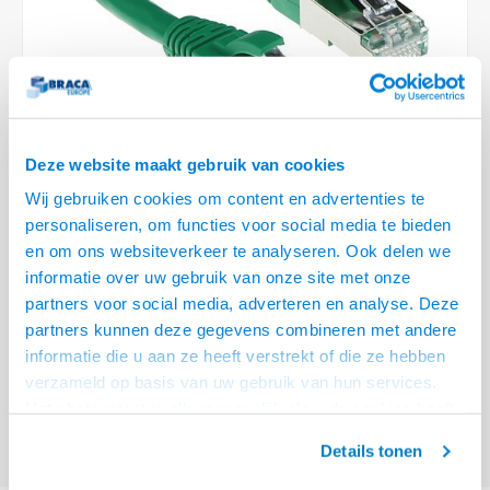
Optica
6.35 m
Plafondbeugels
Vloer/plafond/wand montage
Medische beugels
Fiets beugels
Stroomkabels
Sound
USB C 
HDMI 
Netwe
Stroo
BNC T
Coax &
RCA &
XLR &
TV standaarden
Accessoires
Monitorarm accessoires
Magnetron beugels
BNC / SDI Kabels
USB 2
HDMI 
Netwe
Overi
BNC A
Coax 
RCA &
Conne
Accessoires TV liften
Draaiplateau
Coax en F-Connector Kabels
HDMI 
Netwe
Verle
Deze website maakt gebruik van cookies
Composiet Video Kabels
Wij gebruiken cookies om content en advertenties te
HDMI 
Stekk
personaliseren, om functies voor social media te bieden
Audio kabels
en om ons websiteverkeer te analyseren. Ook delen we
€6,95
Power
informatie over uw gebruik van onze site met onze
XLR en Jack Kabels
VOOR 15:00 BESTELD, MORGEN GELEVERD!
partners voor social media, adverteren en analyse. Deze
Stroo
partners kunnen deze gegevens combineren met andere
Speaker kabels
ACT Groene 1,5 meter LSZH SFTP CAT6A patchkabel snagless met RJ45
informatie die u aan ze heeft verstrekt of die ze hebben
connectoren
Lees meer
verzameld op basis van uw gebruik van hun services.
Het chatcontact is alleen mogelijk als u de cookies heeft
Offerte aanvragen? Bel, mail, chat of maak een login aan! (075 - 655
55 80 of mail naar
info@braca.nl
)
geaccepteerd.
Details tonen