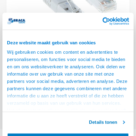
Optica
6.35 m
Plafondbeugels
Vloer/plafond/wand montage
Medische beugels
Fiets beugels
Stroomkabels
Sound
USB C 
HDMI 
Netwe
Stroo
BNC T
Coax &
RCA &
XLR &
TV standaarden
Accessoires
Monitorarm accessoires
Magnetron beugels
BNC / SDI Kabels
USB 2
HDMI 
Netwe
Overi
BNC A
Coax 
RCA &
Conne
Accessoires TV liften
Draaiplateau
Coax en F-Connector Kabels
HDMI 
Netwe
Verle
Deze website maakt gebruik van cookies
Composiet Video Kabels
Wij gebruiken cookies om content en advertenties te
HDMI 
Stekk
personaliseren, om functies voor social media te bieden
Audio kabels
€2,95
en om ons websiteverkeer te analyseren. Ook delen we
Power
informatie over uw gebruik van onze site met onze
VOOR 15:00 BESTELD, MORGEN GELEVERD!
XLR en Jack Kabels
partners voor social media, adverteren en analyse. Deze
Stroo
partners kunnen deze gegevens combineren met andere
ACT Witte 0,5 meter U/UTP CAT6 patchkabel met RJ45 connectoren
Lees
Speaker kabels
informatie die u aan ze heeft verstrekt of die ze hebben
meer
verzameld op basis van uw gebruik van hun services.
Offerte aanvragen? Bel, mail, chat of maak een login aan! (075 - 655
Het chatcontact is alleen mogelijk als u de cookies heeft
55 80 of mail naar
info@braca.nl
)
geaccepteerd.
Details tonen