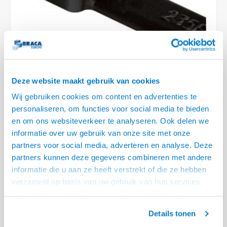
Optica
6.35 m
Plafondbeugels
Vloer/plafond/wand montage
Medische beugels
Fiets beugels
Stroomkabels
Sound
USB C 
HDMI 
Netwe
Stroo
BNC T
Coax &
RCA &
XLR &
TV standaarden
Accessoires
Monitorarm accessoires
Magnetron beugels
BNC / SDI Kabels
USB 2
HDMI 
Netwe
Overi
BNC A
Coax 
RCA &
Conne
Accessoires TV liften
Draaiplateau
Coax en F-Connector Kabels
HDMI 
Netwe
Verle
Deze website maakt gebruik van cookies
Composiet Video Kabels
HDMI 
Stekk
Wij gebruiken cookies om content en advertenties te
Audio kabels
€3,95
personaliseren, om functies voor social media te bieden
195 OP VOORRAAD
Power
en om ons websiteverkeer te analyseren. Ook delen we
XLR en Jack Kabels
informatie over uw gebruik van onze site met onze
VOOR 20.30 BESTELD, MORGEN GELEVERD!
partners voor social media, adverteren en analyse. Deze
Stroo
• Voor bundels van max. ø85 mm
Speaker kabels
partners kunnen deze gegevens combineren met andere
• RoHS Complaint, Halogeenvrij
informatie die u aan ze heeft verstrekt of die ze hebben
• Gemaakt van Polyamide
Lees meer
verzameld op basis van uw gebruik van hun services.
Het chatcontact is alleen mogelijk als u de cookies heeft
Offerte aanvragen? Bel, mail, chat of maak een login aan! (075 - 655
geaccepteerd.
55 80 of mail naar
info@braca.nl
)
Details tonen