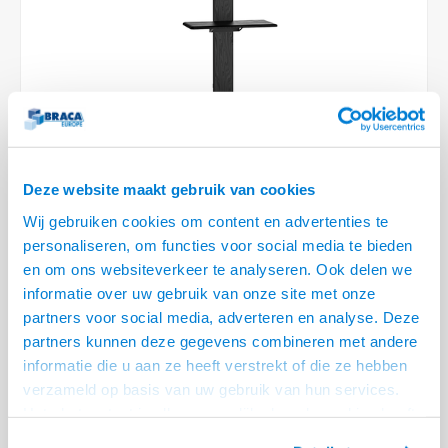
Optica
6.35 m
Plafondbeugels
Vloer/plafond/wand montage
Medische beugels
Fiets beugels
Stroomkabels
Sound
USB C 
HDMI 
Netwe
Stroo
BNC T
Coax &
RCA &
XLR &
TV standaarden
Accessoires
Monitorarm accessoires
Magnetron beugels
BNC / SDI Kabels
USB 2
HDMI 
Netwe
Overi
BNC A
Coax 
RCA &
Conne
Accessoires TV liften
Draaiplateau
Coax en F-Connector Kabels
HDMI 
Netwe
Verle
Composiet Video Kabels
HDMI 
Stekk
Deze website maakt gebruik van cookies
Audio kabels
€379,00
Wij gebruiken cookies om content en advertenties te
Power
personaliseren, om functies voor social media te bieden
VOOR 14:00 BESTELD, MORGEN GELEVERD!
XLR en Jack Kabels
en om ons websiteverkeer te analyseren. Ook delen we
Stroo
• Hoogte 104 t/m 156 cm (40 t/m 100 inch)
informatie over uw gebruik van onze site met onze
Speaker kabels
partners voor social media, adverteren en analyse. Deze
• VESA 200x200,300x200,300x300,300x400,
partners kunnen deze gegevens combineren met andere
400x200,400x300,400x400,600x400 mm
informatie die u aan ze heeft verstrekt of die ze hebben
• Geschikt voor schermen tot 60 kg max.
Lees meer
verzameld op basis van uw gebruik van hun services.
Offerte aanvragen? Bel, mail, chat of maak een login aan! (075 - 655
Het chatcontact is alleen mogelijk als u de cookies heeft
55 80 of mail naar
info@braca.nl
)
geaccepteerd.