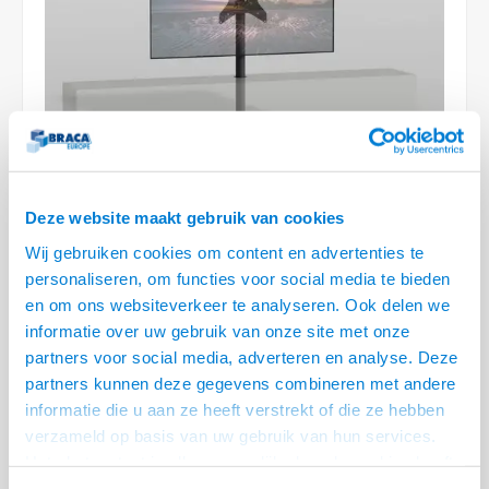
Optica
6.35 m
Plafondbeugels
Vloer/plafond/wand montage
Medische beugels
Fiets beugels
Stroomkabels
Sound
USB C 
HDMI 
Netwe
Stroo
BNC T
Coax &
RCA &
XLR &
TV standaarden
Accessoires
Monitorarm accessoires
Magnetron beugels
BNC / SDI Kabels
USB 2
HDMI 
Netwe
Overi
BNC A
Coax 
RCA &
Conne
Accessoires TV liften
Draaiplateau
Coax en F-Connector Kabels
HDMI 
Netwe
Verle
Composiet Video Kabels
HDMI 
Stekk
Deze website maakt gebruik van cookies
Audio kabels
€334,95
Wij gebruiken cookies om content en advertenties te
Power
personaliseren, om functies voor social media te bieden
XLR en Jack Kabels
VOOR 13:00 BESTELD, MORGEN GELEVERD!
en om ons websiteverkeer te analyseren. Ook delen we
Stroo
informatie over uw gebruik van onze site met onze
Speaker kabels
• Voor montage door het meubel in de kast
partners voor social media, adverteren en analyse. Deze
• Lengte van 120 cm - VESA 200x200, 200x300- Max. 35 kg
partners kunnen deze gegevens combineren met andere
• Draaibaar 60° links / 60° rechts - Kabelmanagement door Kolom
Lees
informatie die u aan ze heeft verstrekt of die ze hebben
meer
verzameld op basis van uw gebruik van hun services.
Het chatcontact is alleen mogelijk als u de cookies heeft
Offerte aanvragen? Bel, mail, chat of maak een login aan! (075 - 655
55 80 of mail naar
info@braca.nl
)
geaccepteerd.