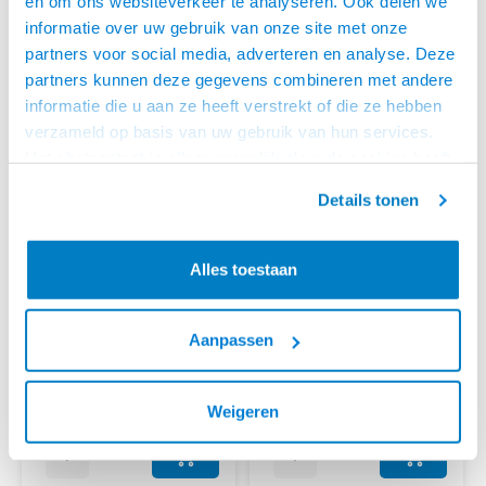
en om ons websiteverkeer te analyseren. Ook delen we
informatie over uw gebruik van onze site met onze
partners voor social media, adverteren en analyse. Deze
partners kunnen deze gegevens combineren met andere
informatie die u aan ze heeft verstrekt of die ze hebben
verzameld op basis van uw gebruik van hun services.
Het chatcontact is alleen mogelijk als u de cookies heeft
geaccepteerd.
Details tonen
Alles toestaan
ACT
ACT
CAT6A S/FTP LSZH
CAT6A S/FTP LSZH
IVORY 1.00M
IVORY 0.50M
ACT Ivoor 1 meter LSZH SFTP
ACT Ivoor 0,5 meter LSZH SFTP
CAT6A patchkabel met RJ45
CAT6A patchkabel met RJ45
Aanpassen
connectoren
connectoren
€5,95
€5,95
VOOR 15:00 BESTELD,
VOOR 15:00 BESTELD,
Weigeren
MORGEN GELEVERD!
MORGEN GELEVERD!