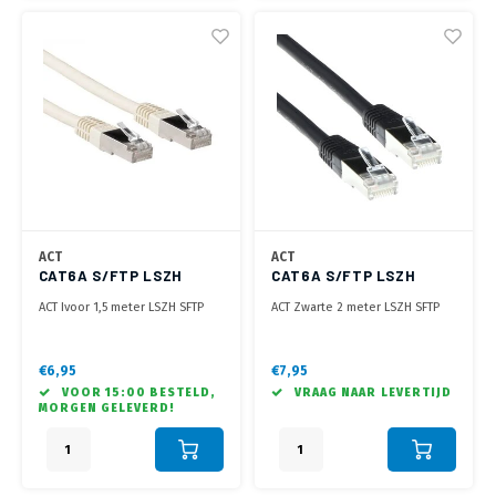
ACT
ACT
CAT6A S/FTP LSZH
CAT6A S/FTP LSZH
IVORY 1.50M
BLACK 2.00M
ACT Ivoor 1,5 meter LSZH SFTP
ACT Zwarte 2 meter LSZH SFTP
CAT6A patchkabel met RJ45
CAT6A patchkabel met RJ45
connectoren
connectoren
€6,95
€7,95
VOOR 15:00 BESTELD,
VRAAG NAAR LEVERTIJD
MORGEN GELEVERD!