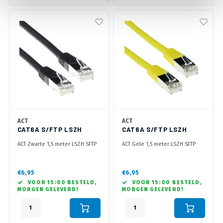
ACT
ACT
CAT6A S/FTP LSZH
CAT6A S/FTP LSZH
BLACK 1.50M
YELLOW 1.50M
ACT Zwarte 1,5 meter LSZH SFTP
ACT Gele 1,5 meter LSZH SFTP
CAT6A patchkabel met RJ45
CAT6A patchkabel met RJ45
connectoren
connectoren
€6,95
€6,95
VOOR 15:00 BESTELD,
VOOR 15:00 BESTELD,
MORGEN GELEVERD!
MORGEN GELEVERD!