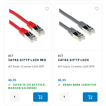
ACT
ACT
CAT6A S/FTP LSZH RED
CAT6A S/FTP LSZH
1.50M
GREY 1.50M
ACT Rode 1,5 meter LSZH SFTP
ACT Grijze 1,5 meter LSZH SFTP
CAT6A patchkabel met RJ45
CAT6A patchkabel met RJ45
connectoren
connectoren
€6,95
€6,95
VOOR 15:00 BESTELD,
VRAAG NAAR LEVERTIJD
MORGEN GELEVERD!