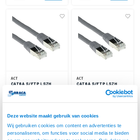
ACT
ACT
CAT6A S/FTP LSZH
CAT6A S/FTP LSZH
GREY 1.00M
GREY 0.50M
ACT Grijze 1 meter LSZH SFTP
ACT Grijze 0,5 meter LSZH SFTP
CAT6A patchkabel met RJ45
CAT6A patchkabel met RJ45
connectoren
connectoren
€5,95
€5,95
Deze website maakt gebruik van cookies
VOOR 15:00 BESTELD,
VOOR 15:00 BESTELD,
MORGEN GELEVERD!
MORGEN GELEVERD!
Wij gebruiken cookies om content en advertenties te
personaliseren, om functies voor social media te bieden