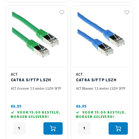
ACT
ACT
CAT6A S/FTP LSZH
CAT6A S/FTP LSZH
GREEN 1.50M
BLUE 1.50M
ACT Groene 1,5 meter LSZH SFTP
ACT Blauwe 1,5 meter LSZH SFTP
CAT6A patchkabel met RJ45
CAT6A patchkabel met RJ45
connectoren
connectoren
€6,95
€6,95
VOOR 15:00 BESTELD,
VOOR 15:00 BESTELD,
MORGEN GELEVERD!
MORGEN GELEVERD!