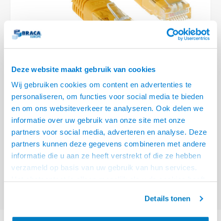
Optica
6.35 m
Plafondbeugels
Vloer/plafond/wand montage
Medische beugels
Fiets beugels
Stroomkabels
Sound
USB C 
HDMI 
Netwe
Stroo
BNC T
Coax &
RCA &
XLR &
TV standaarden
Accessoires
Monitorarm accessoires
Magnetron beugels
BNC / SDI Kabels
USB 2
HDMI 
Netwe
Overi
BNC A
Coax 
RCA &
Conne
Accessoires TV liften
Draaiplateau
Coax en F-Connector Kabels
HDMI 
Netwe
Verle
Deze website maakt gebruik van cookies
Composiet Video Kabels
Wij gebruiken cookies om content en advertenties te
HDMI 
Stekk
personaliseren, om functies voor social media te bieden
Audio kabels
€19,95
en om ons websiteverkeer te analyseren. Ook delen we
Power
informatie over uw gebruik van onze site met onze
VOOR 15:00 BESTELD, MORGEN GELEVERD!
XLR en Jack Kabels
partners voor social media, adverteren en analyse. Deze
Stroo
partners kunnen deze gegevens combineren met andere
ACT Gele 20 meter U/UTP CAT6 patchkabel met RJ45 connectoren
Lees
Speaker kabels
informatie die u aan ze heeft verstrekt of die ze hebben
meer
verzameld op basis van uw gebruik van hun services.
Offerte aanvragen? Bel, mail, chat of maak een login aan! (075 - 655
Het chatcontact is alleen mogelijk als u de cookies heeft
55 80 of mail naar
info@braca.nl
)
geaccepteerd.
Details tonen