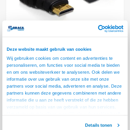
Optica
6.35 m
Plafondbeugels
Vloer/plafond/wand montage
Medische beugels
Fiets beugels
Stroomkabels
Sound
USB C 
HDMI 
Netwe
Stroo
BNC T
Coax &
RCA &
XLR &
TV standaarden
Accessoires
Monitorarm accessoires
Magnetron beugels
BNC / SDI Kabels
USB 2
HDMI 
Netwe
Overi
BNC A
Coax 
RCA &
Conne
Accessoires TV liften
Draaiplateau
Coax en F-Connector Kabels
HDMI 
Netwe
Verle
Composiet Video Kabels
Deze website maakt gebruik van cookies
HDMI 
Stekk
Wij gebruiken cookies om content en advertenties te
Audio kabels
personaliseren, om functies voor social media te bieden
€7,95
Power
en om ons websiteverkeer te analyseren. Ook delen we
6 OP VOORRAAD
XLR en Jack Kabels
informatie over uw gebruik van onze site met onze
VOOR 20.30 BESTELD, MORGEN GELEVERD!
Stroo
partners voor social media, adverteren en analyse. Deze
Speaker kabels
partners kunnen deze gegevens combineren met andere
• HDMI female - Mini HDMI male
informatie die u aan ze heeft verstrekt of die ze hebben
• Vergulde contacten
verzameld op basis van uw gebruik van hun services.
• Geschikt voor 1080p Full HD
Lees meer
Het chatcontact is alleen mogelijk als u de cookies heeft
geaccepteerd.
Offerte aanvragen? Bel, mail, chat of maak een login aan! (075 - 655
Details tonen
55 80 of mail naar
info@braca.nl
)