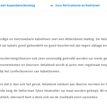
n met Kopersberscherming
Voor Particulieren en Bedrijven!
dige en betrouwbare kabelhoes met een klittenband sluiting. De Hel
 dat uw kabels goed gebundeld en goed beschermd zijn tegen slijtage e
 beschermingshoezen ook zeer eenvoudig gebruikt worden op reeds geï
p evenementen en beurzen. HelaHook wordt al jaren met regelmaat toege
n bij het confectioneren van kabelbomen.
n en dat is dan ook het geval. HelaHook voldoet aan diverse normen en h
e tang de Hellerman Tyton Heatcutter op maat worden geknipt, dit v
ubtiek, uiteraard kunt u deze ook via de zoekbalk even opzoeken.