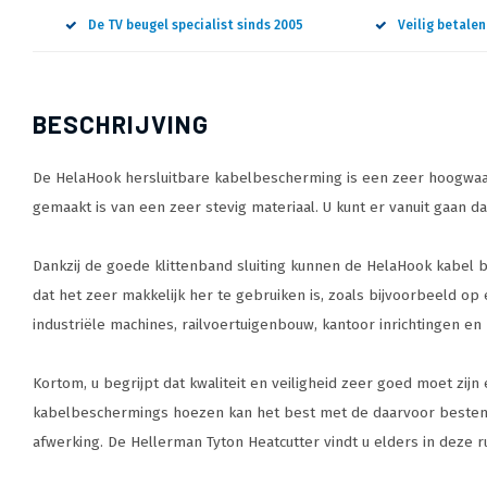
De TV beugel specialist sinds 2005
Veilig betale
BESCHRIJVING
De HelaHook hersluitbare kabelbescherming is een zeer hoogwaar
gemaakt is van een zeer stevig materiaal. U kunt er vanuit gaan
Dankzij de goede klittenband sluiting kunnen de HelaHook kabel
dat het zeer makkelijk her te gebruiken is, zoals bijvoorbeeld o
industriële machines, railvoertuigenbouw, kantoor inrichtingen e
Kortom, u begrijpt dat kwaliteit en veiligheid zeer goed moet zij
kabelbeschermings hoezen kan het best met de daarvoor bestemd
afwerking. De Hellerman Tyton Heatcutter vindt u elders in deze r