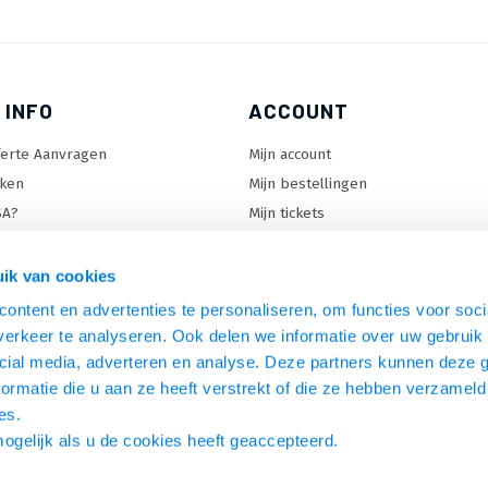
 INFO
ACCOUNT
ferte Aanvragen
Mijn account
ken
Mijn bestellingen
SA?
Mijn tickets
 keuzehulp
Mijn wenslijst
ard keuzehulp
ik van cookies
uzehulp
ontent en advertenties te personaliseren, om functies voor soci
rm keuzehulp
erkeer te analyseren. Ook delen we informatie over uw gebruik 
cial media, adverteren en analyse. Deze partners kunnen deze
ormatie die u aan ze heeft verstrekt of die ze hebben verzameld
es.
mogelijk als u de cookies heeft geaccepteerd.