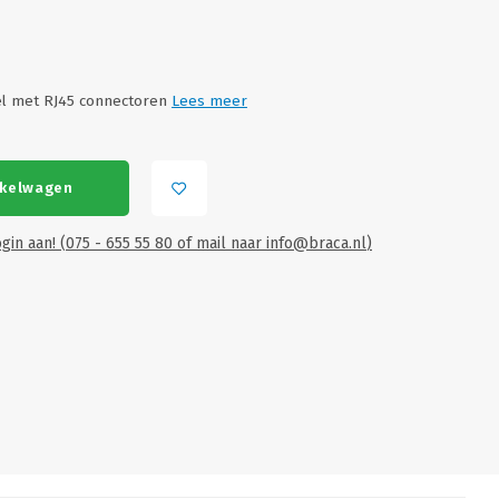
l met RJ45 connectoren
Lees meer
nkelwagen
gin aan! (075 - 655 55 80 of mail naar
info@braca.nl
)