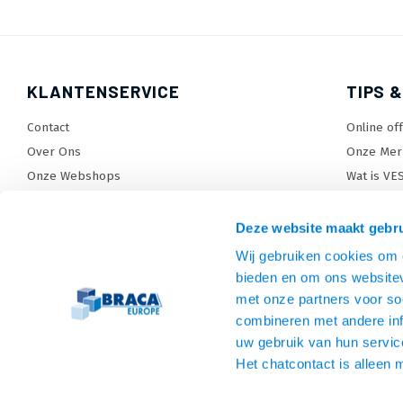
KLANTENSERVICE
TIPS &
Contact
Online of
Over Ons
Onze Mer
Onze Webshops
Wat is VE
Levertijden, dagen en voorwaarden
TV beugel
Verzendkosten
TV standa
Deze website maakt gebru
Retourneren en service
TV lift ke
Wij gebruiken cookies om c
Garantie
Monitora
bieden en om ons websitev
Betaalmethoden en voorwaarden
SiteMap
met onze partners voor so
combineren met andere inf
Privacy policy
uw gebruik van hun servic
Cookies
Het chatcontact is alleen 
Algemene voorwaarden