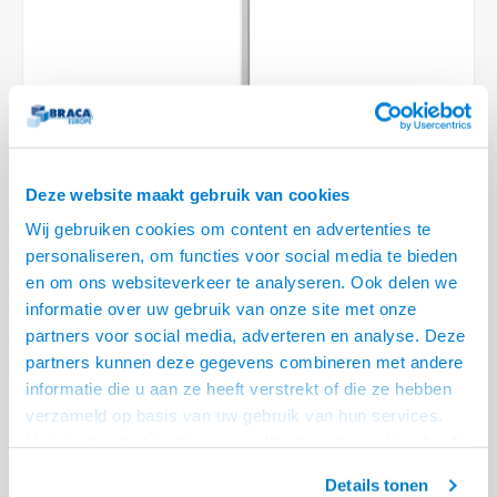
Optica
6.35 m
Plafondbeugels
Vloer/plafond/wand montage
Medische beugels
Fiets beugels
Stroomkabels
Sound
USB C 
HDMI 
Netwe
Stroo
BNC T
Coax &
RCA &
XLR &
TV standaarden
Accessoires
Monitorarm accessoires
Magnetron beugels
BNC / SDI Kabels
USB 2
HDMI 
Netwe
Overi
BNC A
Coax 
RCA &
Conne
Accessoires TV liften
Draaiplateau
Coax en F-Connector Kabels
HDMI 
Netwe
Verle
Composiet Video Kabels
Deze website maakt gebruik van cookies
HDMI 
Stekk
Wij gebruiken cookies om content en advertenties te
Audio kabels
personaliseren, om functies voor social media te bieden
€87,95
Power
en om ons websiteverkeer te analyseren. Ook delen we
XLR en Jack Kabels
VRAAG NAAR LEVERTIJD
informatie over uw gebruik van onze site met onze
Stroo
partners voor social media, adverteren en analyse. Deze
Speaker kabels
• Verpakt per enkel stuk
partners kunnen deze gegevens combineren met andere
• Perfecte luisterhoogte van 790 mm
informatie die u aan ze heeft verstrekt of die ze hebben
• Volledig ontworpen voor de Yamaha MusicCast 20
verzameld op basis van uw gebruik van hun services.
• Trekontlasting onder de voet
Lees meer
Het chatcontact is alleen mogelijk als u de cookies heeft
geaccepteerd.
Offerte aanvragen? Bel, mail, chat of maak een login aan! (075 - 655
Details tonen
55 80 of mail naar
info@braca.nl
)