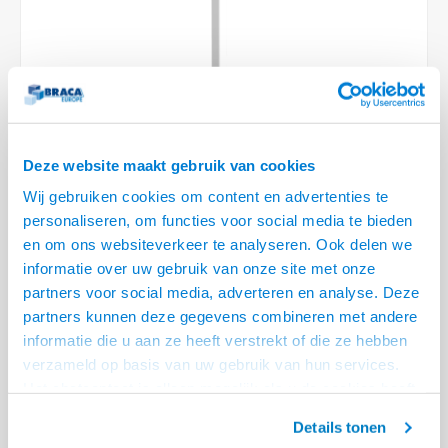
Optica
6.35 m
Plafondbeugels
Vloer/plafond/wand montage
Medische beugels
Fiets beugels
Stroomkabels
Sound
USB C 
HDMI 
Netwe
Stroo
BNC T
Coax &
RCA &
XLR &
TV standaarden
Accessoires
Monitorarm accessoires
Magnetron beugels
BNC / SDI Kabels
USB 2
HDMI 
Netwe
Overi
BNC A
Coax 
RCA &
Conne
Accessoires TV liften
Draaiplateau
Coax en F-Connector Kabels
HDMI 
Netwe
Verle
Composiet Video Kabels
Deze website maakt gebruik van cookies
HDMI 
Stekk
Wij gebruiken cookies om content en advertenties te
Audio kabels
personaliseren, om functies voor social media te bieden
€97,95
Power
en om ons websiteverkeer te analyseren. Ook delen we
XLR en Jack Kabels
informatie over uw gebruik van onze site met onze
VRAAG NAAR LEVERTIJD
Stroo
partners voor social media, adverteren en analyse. Deze
Speaker kabels
partners kunnen deze gegevens combineren met andere
• Verpakt per enkel stuk
informatie die u aan ze heeft verstrekt of die ze hebben
• Perfecte luisterhoogte van 790 mm
verzameld op basis van uw gebruik van hun services.
• Volledig ontworpen voor de BlueSound Pulse 2 Mini
Lees meer
Het chatcontact is alleen mogelijk als u de cookies heeft
Offerte aanvragen? Bel, mail, chat of maak een login aan! (075 - 655
geaccepteerd.
55 80 of mail naar
info@braca.nl
)
Details tonen