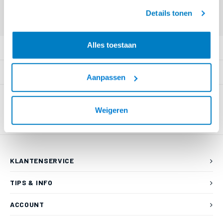
Offerte aanvragen? Bel, mail, chat of maak een login aan! (075 - 655
geaccepteerd.
55 80 of mail naar
info@braca.nl
)
Details tonen
Alles toestaan
PRODUCTOMSCHRIJVING
SPECIFICATIES
Aanpassen
Weigeren
KLANTENSERVICE
TIPS & INFO
ACCOUNT