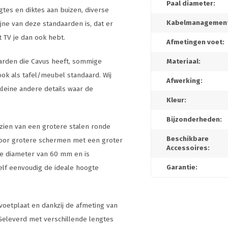
Paal diameter:
gtes en diktes aan buizen, diverse
Kabelmanagement
ijne van deze standaarden is, dat er
t TV je dan ook hebt.
Afmetingen voet:
aarden die Cavus heeft, sommige
Materiaal:
ok als tafel/meubel standaard. Wij
Afwerking:
leine andere details waar de
Kleur:
Bijzonderheden:
rzien van een grotere stalen ronde
Beschikbare
voor grotere schermen met een groter
Accessoires:
ere diameter van 60 mm en is
zelf eenvoudig de ideale hoogte
Garantie:
voetplaat en dankzij de afmeting van
 Geleverd met verschillende lengtes