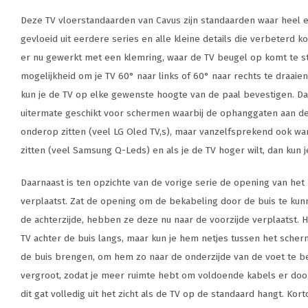
Deze TV vloerstandaarden van Cavus zijn standaarden waar heel er
gevloeid uit eerdere series en alle kleine details die verbeterd 
er nu gewerkt met een klemring, waar de TV beugel op komt te s
mogelijkheid om je TV 60° naar links of 60° naar rechts te draaien
kun je de TV op elke gewenste hoogte van de paal bevestigen. D
uitermate geschikt voor schermen waarbij de ophanggaten aan de
onderop zitten (veel LG Oled TV,s), maar vanzelfsprekend ook w
zitten (veel Samsung Q-Leds) en als je de TV hoger wilt, dan kun 
Daarnaast is ten opzichte van de vorige serie de opening van het
verplaatst. Zat de opening om de bekabeling door de buis te k
de achterzijde, hebben ze deze nu naar de voorzijde verplaatst. 
TV achter de buis langs, maar kun je hem netjes tussen het sche
de buis brengen, om hem zo naar de onderzijde van de voet te be
vergroot, zodat je meer ruimte hebt om voldoende kabels er door 
dit gat volledig uit het zicht als de TV op de standaard hangt. Kortom