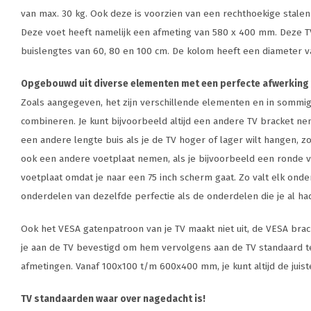
van max. 30 kg. Ook deze is voorzien van een rechthoekige stalen 
Deze voet heeft namelijk een afmeting van 580 x 400 mm. Deze TV
buislengtes van 60, 80 en 100 cm. De kolom heeft een diameter
Opgebouwd uit diverse elementen met een perfecte afwerking 
Zoals aangegeven, het zijn verschillende elementen en in sommige
combineren. Je kunt bijvoorbeeld altijd een andere TV bracket ne
een andere lengte buis als je de TV hoger of lager wilt hangen, zo
ook een andere voetplaat nemen, als je bijvoorbeeld een ronde vo
voetplaat omdat je naar een 75 inch scherm gaat. Zo valt elk onder
onderdelen van dezelfde perfectie als de onderdelen die je al ha
Ook het VESA gatenpatroon van je TV maakt niet uit, de VESA brac
je aan de TV bevestigd om hem vervolgens aan de TV standaard te
afmetingen. Vanaf 100x100 t/m 600x400 mm, je kunt altijd de juist
TV standaarden waar over nagedacht is!