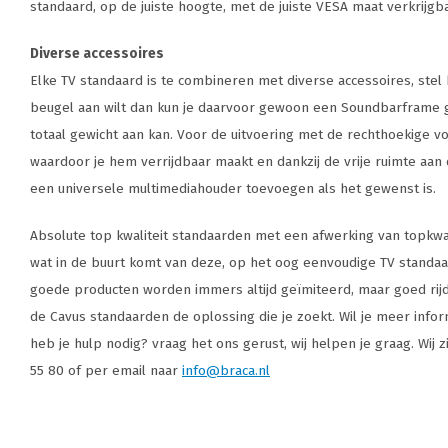
standaard, op de juiste hoogte, met de juiste VESA maat verkrijgb
Diverse accessoires
Elke TV standaard is te combineren met diverse accessoires, stel
beugel aan wilt dan kun je daarvoor gewoon een Soundbarframe g
totaal gewicht aan kan. Voor de uitvoering met de rechthoekige vo
waardoor je hem verrijdbaar maakt en dankzij de vrije ruimte aan de
een universele multimediahouder toevoegen als het gewenst is.
Absolute top kwaliteit standaarden met een afwerking van topkwalit
wat in de buurt komt van deze, op het oog eenvoudige TV standaard
goede producten worden immers altijd geïmiteerd, maar goed rijdt
de Cavus standaarden de oplossing die je zoekt. Wil je meer info
heb je hulp nodig? vraag het ons gerust, wij helpen je graag. Wij 
55 80 of per email naar
info@braca.nl