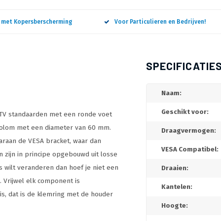
n met Kopersberscherming
Voor Particulieren en Bedrijven!
SPECIFICATIE
Naam:
Geschikt voor:
e TV standaarden met een ronde voet
kolom met een diameter van 60 mm.
Draagvermogen:
araan de VESA bracket, waar dan
VESA Compatibel:
zijn in principe opgebouwd uit losse
s wilt veranderen dan hoef je niet een
Draaien:
 Vrijwel elk component is
Kantelen:
is, dat is de klemring met de houder
Hoogte: