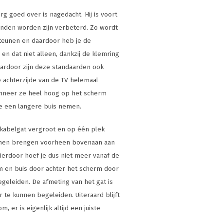
g goed over is nagedacht. Hij is voort
konden worden zijn verbeterd. Zo wordt
teunen en daardoor heb je de
 en dat niet alleen, dankzij de klemring
aardoor zijn deze standaarden ook
 achterzijde van de TV helemaal
anneer ze heel hoog op het scherm
je een langere buis nemen.
 kabelgat vergroot en op één plek
unnen brengen voorheen bovenaan aan
Hierdoor hoef je dus niet meer vanaf de
rm en buis door achter het scherm door
geleiden. De afmeting van het gat is
te kunnen begeleiden. Uiteraard blijft
, er is eigenlijk altijd een juiste