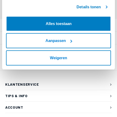
Offerte aanvragen? Bel, mail, chat of maak een login aan! (075 - 655
geaccepteerd.
55 80 of mail naar
info@braca.nl
)
Details tonen
Alles toestaan
PRODUCTOMSCHRIJVING
SPECIFICATIES
Aanpassen
Weigeren
KLANTENSERVICE
TIPS & INFO
ACCOUNT