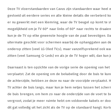
Deze TV vloerstandaarden van Cavus zijn standaarden waar heel er
gevloeid uit eerdere series en alle kleine details die verbeterd 
er nu gewerkt met een klemring, waar de TV beugel op komt te s
mogelijkheid om je TV 60° naar links of 60° naar rechts te draaien
kun je de TV op elke gewenste hoogte van de paal bevestigen. D
uitermate geschikt voor schermen waarbij de ophanggaten aan de
onderop zitten (veel LG Oled TV,s), maar vanzelfsprekend ook w
zitten (veel Samsung Q-Leds) en als je de TV hoger wilt, dan kun 
Daarnaast is ten opzichte van de vorige serie de opening van het
verplaatst. Zat de opening om de bekabeling door de buis te k
de achterzijde, hebben ze deze nu naar de voorzijde verplaatst. 
TV achter de buis langs, maar kun je hem netjes tussen het sche
de buis brengen, om hem zo naar de onderzijde van de voet te be
vergroot, zodat je meer ruimte hebt om voldoende kabels er door 
dit gat volledig uit het zicht als de TV op de standaard hangt. Kortom