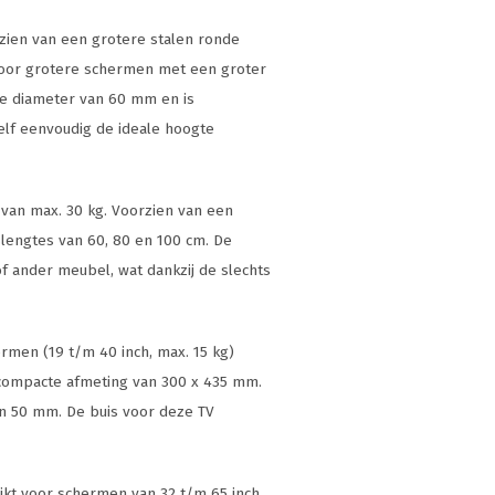
rzien van een grotere stalen ronde
voor grotere schermen met een groter
ere diameter van 60 mm en is
zelf eenvoudig de ideale hoogte
 van max. 30 kg. Voorzien van een
slengtes van 60, 80 en 100 cm. De
 ander meubel, wat dankzij de slechts
ermen (19 t/m 40 inch, max. 15 kg)
compacte afmeting van 300 x 435 mm.
n 50 mm. De buis voor deze TV
hikt voor schermen van 32 t/m 65 inch