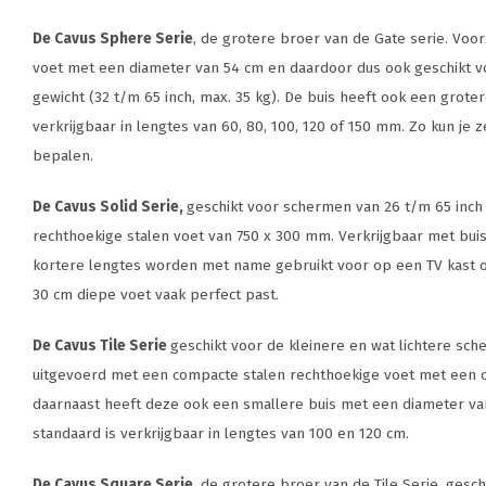
De Cavus Sphere Serie
, de grotere broer van de Gate serie. Voo
voet met een diameter van 54 cm en daardoor dus ook geschikt 
gewicht (32 t/m 65 inch, max. 35 kg). De buis heeft ook een grot
verkrijgbaar in lengtes van 60, 80, 100, 120 of 150 mm. Zo kun je 
bepalen.
De Cavus Solid Serie,
geschikt voor schermen van 26 t/m 65 inch
rechthoekige stalen voet van 750 x 300 mm. Verkrijgbaar met bui
kortere lengtes worden met name gebruikt voor op een TV kast of
30 cm diepe voet vaak perfect past.
De Cavus Tile Serie
geschikt voor de kleinere en wat lichtere sch
uitgevoerd met een compacte stalen rechthoekige voet met een 
daarnaast heeft deze ook een smallere buis met een diameter va
standaard is verkrijgbaar in lengtes van 100 en 120 cm.
De Cavus Square Serie,
de grotere broer van de Tile Serie, gesc