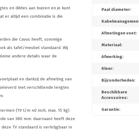
gtes en diktes aan buizen en je kunt
Paal diameter:
at er altijd een combinatie is die
Kabelmanagement
Afmetingen voet:
aarden die Cavus heeft, sommige
Materiaal:
ok als tafel/meubel standaard. Wij
leine andere details waar de
Afwerking:
Kleur:
voetplaat en dankzij de afmeting van
Bijzonderheden:
 Geleverd met verschillende lengtes
Beschikbare
m.
Accessoires:
Garantie:
chermen (19 t/m 40 inch, max. 15 kg)
ede van 380 mm. daarnaast heeft deze
deze TV standaard is verkrijgbaar in