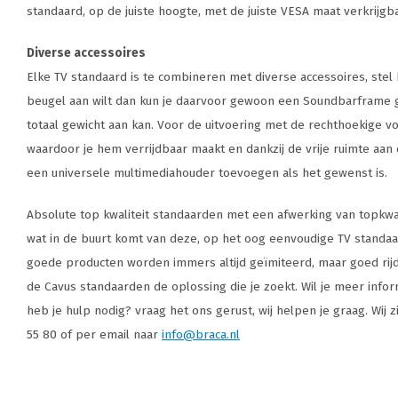
standaard, op de juiste hoogte, met de juiste VESA maat verkrijgb
Diverse accessoires
Elke TV standaard is te combineren met diverse accessoires, stel
beugel aan wilt dan kun je daarvoor gewoon een Soundbarframe g
totaal gewicht aan kan. Voor de uitvoering met de rechthoekige vo
waardoor je hem verrijdbaar maakt en dankzij de vrije ruimte aan de
een universele multimediahouder toevoegen als het gewenst is.
Absolute top kwaliteit standaarden met een afwerking van topkwalit
wat in de buurt komt van deze, op het oog eenvoudige TV standaard
goede producten worden immers altijd geïmiteerd, maar goed rijdt
de Cavus standaarden de oplossing die je zoekt. Wil je meer info
heb je hulp nodig? vraag het ons gerust, wij helpen je graag. Wij 
55 80 of per email naar
info@braca.nl