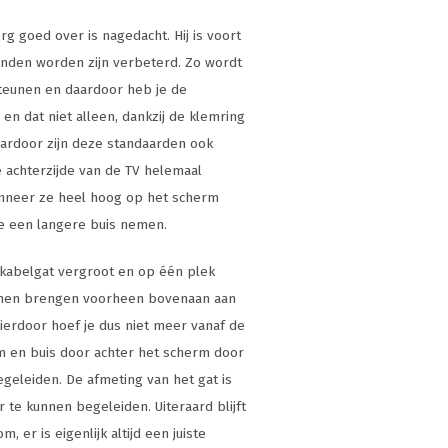
g goed over is nagedacht. Hij is voort
konden worden zijn verbeterd. Zo wordt
teunen en daardoor heb je de
 en dat niet alleen, dankzij de klemring
aardoor zijn deze standaarden ook
 achterzijde van de TV helemaal
anneer ze heel hoog op het scherm
je een langere buis nemen.
 kabelgat vergroot en op één plek
unnen brengen voorheen bovenaan aan
Hierdoor hoef je dus niet meer vanaf de
rm en buis door achter het scherm door
geleiden. De afmeting van het gat is
te kunnen begeleiden. Uiteraard blijft
, er is eigenlijk altijd een juiste