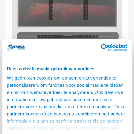
Optica
6.35 m
Plafondbeugels
Vloer/plafond/wand montage
Medische beugels
Fiets beugels
Stroomkabels
Sound
USB C 
HDMI 
Netwe
Stroo
BNC T
Coax &
RCA &
XLR &
TV standaarden
Accessoires
Monitorarm accessoires
Magnetron beugels
BNC / SDI Kabels
USB 2
HDMI 
Netwe
Overi
BNC A
Coax 
RCA &
Conne
Accessoires TV liften
Draaiplateau
Coax en F-Connector Kabels
HDMI 
Netwe
Verle
Composiet Video Kabels
HDMI 
Stekk
Audio kabels
Deze website maakt gebruik van cookies
Power
XLR en Jack Kabels
Wij gebruiken cookies om content en advertenties te
€109,95
personaliseren, om functies voor social media te bieden
Stroo
Speaker kabels
VOOR 13:00 BESTELD, MORGEN GELEVERD!
en om ons websiteverkeer te analyseren. Ook delen we
informatie over uw gebruik van onze site met onze
• 37 t/m 70 inch, max. 35 kg
partners voor social media, adverteren en analyse. Deze
• VESA 75x75m 100x100, 100x200, 200x100, 200x200, 200x300, 300x300,
partners kunnen deze gegevens combineren met andere
300x400, 400x300, 400x400, 600x400 mm
informatie die u aan ze heeft verstrekt of die ze hebben
• Smart Sonos Arc muurbeugel, geschikt voor de Sonos Arc Sensor
Lees
verzameld op basis van uw gebruik van hun services.
meer