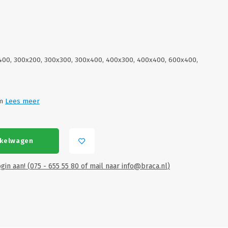
400, 300x200, 300x300, 300x400, 400x300, 400x400, 600x400,
mm
Lees meer
EO
VI
nkelwagen
gin aan! (075 - 655 55 80 of mail naar
info@braca.nl
)