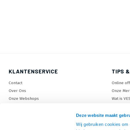
KLANTENSERVICE
TIPS &
Contact
Online of
Over Ons
Onze Mer
Onze Webshops
Wat is VE
Levertijden, dagen en voorwaarden
TV beugel
Verzendkosten
TV standa
Deze website maakt gebru
Retourneren en service
TV lift ke
Wij gebruiken cookies om c
Garantie
Monitora