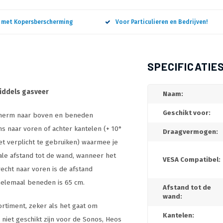
n met Kopersberscherming
Voor Particulieren en Bedrijven!
SPECIFICATIE
middels gasveer
Naam:
Geschikt voor:
scherm naar boven en beneden
ns naar voren of achter kantelen (+ 10°
Draagvermogen:
et verplicht te gebruiken) waarmee je
ale afstand tot de wand, wanneer het
VESA Compatibel:
echt naar voren is de afstand
helemaal beneden is 65 cm.
Afstand tot de
wand:
ortiment, zeker als het gaat om
Kantelen:
iet geschikt zijn voor de Sonos, Heos