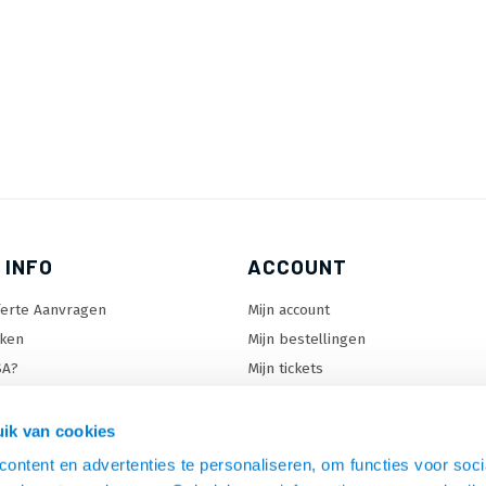
 INFO
ACCOUNT
ferte Aanvragen
Mijn account
ken
Mijn bestellingen
SA?
Mijn tickets
 keuzehulp
Mijn wenslijst
ard keuzehulp
ik van cookies
uzehulp
ontent en advertenties te personaliseren, om functies voor soci
rm keuzehulp