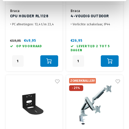
Braca
Braca
CPU HOUDER RL1128
4-VOUDIG OUTDOOR
ZILVER
STEKKERBLOK 3.0
• PC afmetingen: 13,4 t/m 23,4
• Verlichte schakelaar, IP44
METER
cm breed, 34 t/m 54 cm hoog
Waterdicht, geschikt voor
• Eenvoudig handmatig
buitengebruik
verstelbaar, stevige
• Verhoogde aanraakbeveiliging
€49,95
€26,95
€59,95
staalconstructie
• Zeer flexibele kabel door
OP VOORRAAD
LEVERTIJD 2 TOT 5
• Montage onder werkblad
rubberen doorvoer
DAGEN
(Schroeven niet meegeleverd
ZOMERKNALLER!
-21%