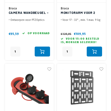
Braca
Braca
CAMERA WANDBEUGEL -
MONITORARM VOOR 2
EXS-PTZ - ZWART
SCHERMEN - BRC1147
• Ontworpen voor PTZOptics
• Voor 17 - 32" , min. 1 max. 9 kg
Camera's
per scherm
• Geschikt voor Move SE 12X,
• Eenvoudige hoogte verstelling
20X, 30X en Move 4K 12X, 20X
dankzij Gasveer
OP VOORRAAD
€95,59
€109,95
€139,95
modellen
• Met Bladklem, bladdikte max.
VOOR 15:00 BESTELD
• Geleverd met Camera Schroef
85 mm
IS, MORGEN GELEVERD!
voor bevestiging camera
• Geleverd zonder
bevestigingsmaterialen beugel