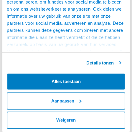
personaliseren, om functies voor social media te bieden
en om ons websiteverkeer te analyseren. Ook delen we
Braca
Braca
informatie over uw gebruik van onze site met onze
TV BEUGEL BRC91202
MONITORARM BRC91145
partners voor social media, adverteren en analyse. Deze
• 32 t/m 55 inch, max. 35 kg
• 10 t/m 32 inch, max. 9kg
partners kunnen deze gegevens combineren met andere
• VESA
• VESA 75x75, 100x100 mm
100x100,100x200,200x300,200x400,300x200,300x300,300x400,
• Geleverd met bladklem
informatie die u aan ze heeft verstrekt of die ze hebben
400x300, 400x400 mm
OP VOORRAAD
€14,95
€84,95
verzameld op basis van uw gebruik van hun services.
• Afstand tot de wand 19,5 mm
VOOR 15:00 BESTELD
Het chatcontact is alleen mogelijk als u de cookies heeft
IS, MORGEN GELEVERD!
geaccepteerd.
Details tonen
Alles toestaan
AANBIEDING!
-17%
Aanpassen
Weigeren