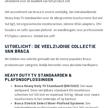
uitsluitend voor de kwaliteit van het product zelf.
Optica
6.35 m
Plafondbeugels
Vloer/plafond/wand montage
Medische beugels
Fiets beugels
Stroomkabels
Sound
USB C 
HDMI 
Netwe
Stroo
BNC T
Coax &
Het assortiment van Braca is enorm veelzijdig. Van indrukwekkende
RCA &
XLR &
TV standaarden
Accessoires
Monitorarm accessoires
Magnetron beugels
BNC / SDI Kabels
Heavy Duty TV standaarden voor de allergrootste touchscreens (tot wel
USB 2
HDMI 
Netwe
Overi
BNC A
Coax 
140 kg!), tot ergonomische monitorarmen, slimme VESA-adapters, CPU
RCA &
Conne
Accessoires TV liften
Draaiplateau
Coax en F-Connector Kabels
houders en zelfs speciale plafond- en wandbeugels voor professionele
HDMI 
Netwe
Verle
PTZOptics camera's. Ontdek het zelf!
Composiet Video Kabels
HDMI 
Stekk
UITGELICHT: DE VEELZIJDIGE COLLECTIE
Audio kabels
VAN BRACA
Power
We hebben een selectie gemaakt van de meest populaire Braca
XLR en Jack Kabels
producten per categorie. Bekijk hieronder onze absolute hardlopers:
Stroo
Speaker kabels
HEAVY DUTY TV STANDAARDEN &
PLAFONDOPLOSSINGEN
Braca Heavy Duty TV Standaard (BRC1263)
: Een waar
werkpaard. Deze verrijdbare standaard tilt moeiteloos
schermen tot 120 inch en maximaal 140 kg. Ideaal voor zware
touchscreens in het onderwijs of op kantoor.
Braca Stretch Select Vloer-Plafond Systeem
: Een
indrukwekkende professionele oplossing (tot 360 cm hoog)