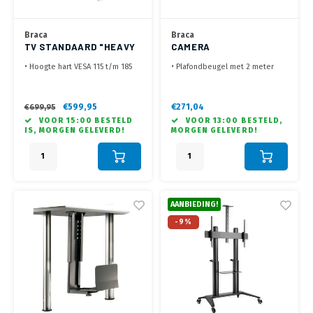
Braca
Braca
TV STANDAARD "HEAVY
CAMERA
DUTY" - BRC1165
PLAFONDBEUGEL 200
• Hoogte hart VESA 115 t/m 185
• Plafondbeugel met 2 meter
CM ZWART/ALU
cm, max. 125 kg
buis
• VESA 200x200 mm tot 800x600
• Ontworpen voor PTZOptics
mm, max. 50 kg
Move SE 12X, 20X, 30X en Move
€599,95
€271,04
€699,95
• Ideaal voor de grotere
4K 12X, 20X modellen
VOOR 15:00 BESTELD
VOOR 13:00 BESTELD,
schermen en zwaardere
• Geleverd met Camera Schroef
IS, MORGEN GELEVERD!
MORGEN GELEVERD!
touchscreens
voor bevestiging camera en
volledige samenstelling
• Geleverd zonder
bevestigingsmaterialen voor
plafondmontage
AANBIEDING!
-9%