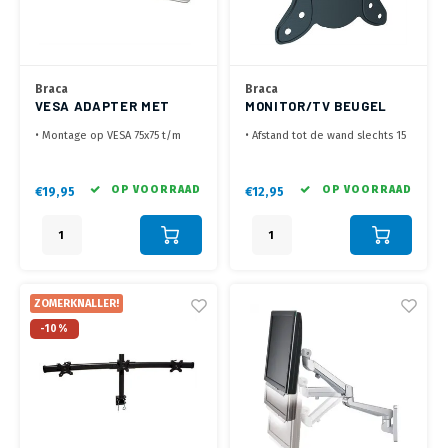
Braca
Braca
VESA ADAPTER MET
MONITOR/TV BEUGEL
HOOGTE VERSTELLING
BRC1141
• Montage op VESA 75x75 t/m
• Afstand tot de wand slechts 15
100x100 mm
mm
• Zorgt voor een
• VESA 75x75 mm tot VESA
verstelbaarheid over 150 mm
100x100 mm, max 25 kg
OP VOORRAAD
OP VOORRAAD
€19,95
€12,95
• Maximale belasting 8 kg
• Eenvoudige installatie
ZOMERKNALLER!
-10%