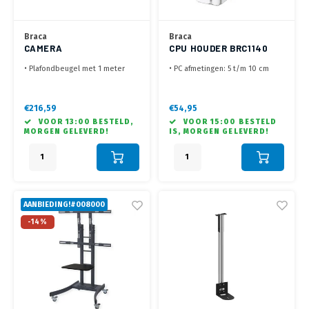
Braca
Braca
CAMERA
CPU HOUDER BRC1140
PLAFONDBEUGEL 100 CM
• Plafondbeugel met 1 meter
• PC afmetingen: 5 t/m 10 cm
ZWART/ALU
buis
breed, 20 t/m 35.8 cm hoog
• Ontworpen voor PTZOptics
• Eenvoudig handmatig
Move SE 12X, 20X, 30X en Move
verstelbaar, stevige
€216,59
€54,95
4K 12X, 20X modellen
staalconstructie
VOOR 13:00 BESTELD,
VOOR 15:00 BESTELD
• Geleverd met Camera Schroef
• Montage onder werkblad
MORGEN GELEVERD!
IS, MORGEN GELEVERD!
voor bevestiging camera en
(Schroeven niet meegeleverd
volledige samenstelling
• Geleverd zonder
bevestigingsmaterialen voor
plafondmontage
AANBIEDING!#008000
-14%