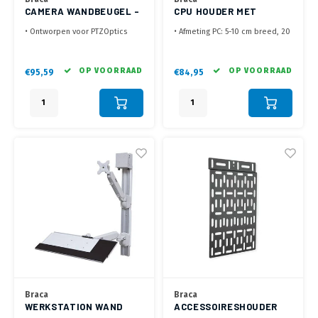
CAMERA WANDBEUGEL -
CPU HOUDER MET
EXS-PTZ - WIT
VERGRENDELING
• Ontworpen voor PTZOptics
• Afmeting PC: 5-10 cm breed, 20
Camera's
~ 35.8 cm hoog, 12.5 ~ 36 cm
• Geschikt voor Move SE 12X,
diep
20X, 30X en Move 4K 12X, 20X
• Te vergrendelen met behulp
OP VOORRAAD
OP VOORRAAD
€95,59
€84,95
modellen
van sleutel
• Geleverd met Camera Schroef
• Te monteren aan onderzijde
voor bevestiging camera
bureaublad (schroeven niet
• Geleverd zonder
meegeleverd)
bevestigingsmaterialen beugel
Braca
Braca
WERKSTATION WAND
ACCESSOIRESHOUDER