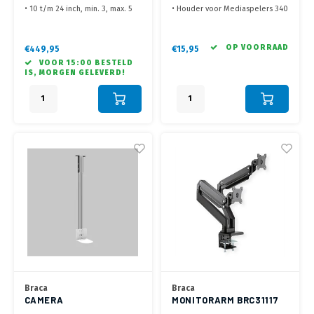
MET GASVEER
GROOT
• 10 t/m 24 inch, min. 3, max. 5
• Houder voor Mediaspelers 340
kg
x 224 x 9,5 mm
•Keyboard plateau +/- 63 x 20
• Voor bevestiging aan wand,
cm (min. 3kg, max 5 kg)
VESA op TV of op TV beugel
OP VOORRAAD
€449,95
€15,95
• Voorzien van Mini PC houder
• Ideaal voor Modems, Routers,
VOOR 15:00 BESTELD
(max. 10 kg)
Gaming apparaten en
IS, MORGEN GELEVERD!
• Voorzien van 2 gasveer armen
Mediaspelers
voor optimale positionering en
ergonomische werkhouding
Braca
Braca
CAMERA
MONITORARM BRC31117
PLAFONDBEUGEL 200