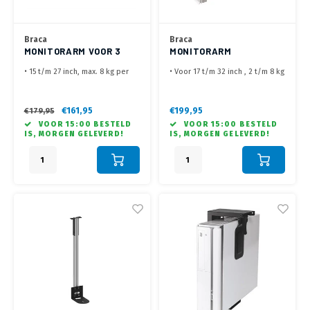
Braca
Braca
MONITORARM VOOR 3
MONITORARM
MONITOREN
WANDBEUGEL BRC1178
• 15 t/m 27 inch, max. 8 kg per
• Voor 17 t/m 32 inch , 2 t/m 8 kg
scherm
per scherm
• Max. schermbreedte 645 mm
• VESA 75 x 75, 100 x 100 mm
• Geleverd met Bladklem
• Hoogte, diepte verstelling.
€161,95
€199,95
€179,95
Kantelen, draaien en roteren
VOOR 15:00 BESTELD
VOOR 15:00 BESTELD
IS, MORGEN GELEVERD!
IS, MORGEN GELEVERD!