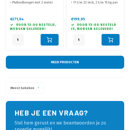
• Plafondbeugel met 2 meter
• 17 t/m 32 inch, 2 t/m 15 kg per
CM WIT/ALU
buis
scherm
• Ontworpen voor PTZOptics
• Voorzien van zeer sterke
Move SE 12X, 20X, 30X en Move
gasveer armen
€271,04
€199,95
4K 12X, 20X modellen
• Geleverd met bladklem en
VOOR 13:00 BESTELD,
VOOR 15:00 BESTELD
• Geleverd met Camera Schroef
bladdoorvoer
MORGEN GELEVERD!
IS, MORGEN GELEVERD!
voor bevestiging camera en
volledige samenstelling
• Geleverd zonder
bevestigingsmaterialen voor
plafondmontage
MEER PRODUCTEN
Meest bekeken
HEB JE EEN VRAAG?
Stel hem gerust en we beantwoorden je zo
spoedig mogelijk!