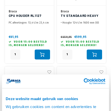
Braca
Braca
CPU HOUDER RL1127
TV STANDAARD HEAVY
ZWART
DUTY BRC1263
PC afmetingen: 13,4 t/m 23,4 cm
• Hoogte 124 t/m 1600 mm (65
breed, 34 t/m 54 cm hoog
t/m 120 inch)
• Eenvoudig handmatig
• Schermen tot maar liefst 140
verstelbaar, stevige
kg maximaal
€61,95
€599,95
€659,95
staalconstructie
• VESA 200x200, 200x300,
VOOR 15:00 BESTELD
VOOR 15:00 BESTELD
• Montage onder werkblad
300x200, 300x300, 400x300,
IS, MORGEN GELEVERD!
IS, MORGEN GELEVERD!
(Schroeven niet meegeleverd
400x200, 400x400, 400x600 ,
600x600, 800x400, 1000x400,
1000x600 mm
• Met optioneel te monteren AV
-en Camera plat
Deze website maakt gebruik van cookies
Wij gebruiken cookies om content en advertenties te