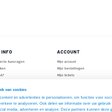
 INFO
ACCOUNT
ferte Aanvragen
Mijn account
ken
Mijn bestellingen
SA?
Mijn tickets
 keuzehulp
Mijn wenslijst
ard keuzehulp
ik van cookies
uzehulp
ontent en advertenties te personaliseren, om functies voor soci
rm keuzehulp
erkeer te analyseren. Ook delen we informatie over uw gebruik 
cial media, adverteren en analyse. Deze partners kunnen deze