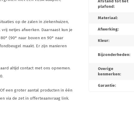
Afstand tot het
plafond:
Materiaal:
ituaties op de zalen in ziekenhuizen,
Afwerking:
 vrij netjes afwerken. Daarnaast kun je
 180° (90° naar boven en 90° naar
Kleur:
afondbeugel maakt. Er zijn manieren
Bijzonderheden:
raard altijd contact met ons opnemen.
Overige
kenmerken:
0.
Garantie:
Of een groter aantal producten in één
n via de zet in offerteaanvraag link.