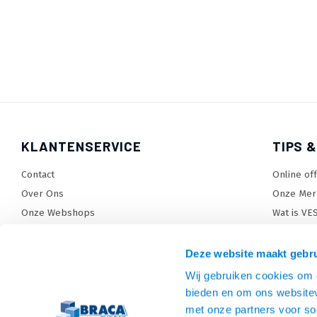
KLANTENSERVICE
TIPS &
Contact
Online of
Over Ons
Onze Mer
Onze Webshops
Wat is VE
Levertijden, dagen en voorwaarden
TV beugel
Verzendkosten
TV standa
Deze website maakt gebru
Retourneren en service
TV lift ke
Wij gebruiken cookies om c
Garantie
Monitora
bieden en om ons websitev
Betaalmethoden en voorwaarden
SiteMap
met onze partners voor so