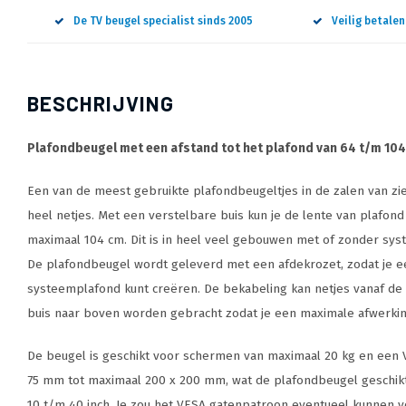
De TV beugel specialist sinds 2005
Veilig betale
BESCHRIJVING
Plafondbeugel met een afstand tot het plafond van 64 t/m 104
Een van de meest gebruikte plafondbeugeltjes in de zalen van zie
heel netjes. Met een verstelbare buis kun je de lente van plafond 
maximaal 104 cm. Dit is in heel veel gebouwen met of zonder sys
De plafondbeugel wordt geleverd met een afdekrozet, zodat je ee
systeemplafond kunt creëren. De bekabeling kan netjes vanaf de 
buis naar boven worden gebracht zodat je een maximale afwerking
De beugel is geschikt voor schermen van maximaal 20 kg en een 
75 mm tot maximaal 200 x 200 mm, wat de plafondbeugel geschi
10 t/m 40 inch. Je zou het VESA gatenpatroon eventueel kunnen 