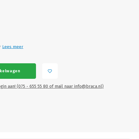
ar
Lees meer
nkelwagen
gin aan! (075 - 655 55 80 of mail naar
info@braca.nl
)