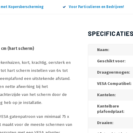
n met Kopersberscherming
Voor Particulieren en Bedrijven!
SPECIFICATIE
 cm (hart scherm)
Naam:
Geschikt voor:
kenhuizen, kort, krachtig, oersterk en
tot hart scherm instellen van 64 tot
Draagvermogen:
teemplafond een uitstekende afstand.
VESA Compatibel:
n nette afwerking bij het
achterzijde van het scherm door de
Kantelen:
 heb op je installatie.
Kantelbare
plafondplaat:
VESA gatenpatroon van minimaal 75 x
Draaien:
kt maakt voor de meeste schermen van
vergroten met een VESA adapter,