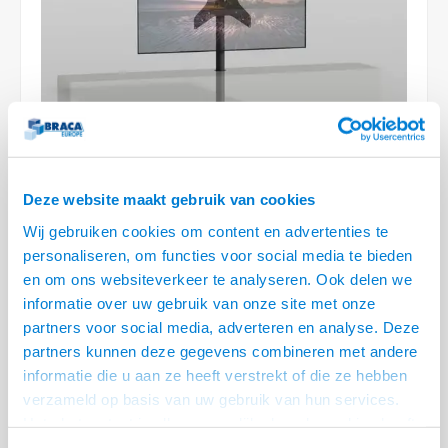
Optica
6.35 m
Plafondbeugels
Vloer/plafond/wand montage
Medische beugels
Fiets beugels
Stroomkabels
Sound
USB C 
HDMI 
Netwe
Stroo
BNC T
Coax &
RCA &
XLR &
TV standaarden
Accessoires
Monitorarm accessoires
Magnetron beugels
BNC / SDI Kabels
USB 2
HDMI 
Netwe
Overi
BNC A
Coax 
RCA &
Conne
Accessoires TV liften
Draaiplateau
Coax en F-Connector Kabels
HDMI 
Netwe
Verle
Composiet Video Kabels
HDMI 
Stekk
Deze website maakt gebruik van cookies
Audio kabels
€341,95
Wij gebruiken cookies om content en advertenties te
Power
personaliseren, om functies voor social media te bieden
XLR en Jack Kabels
VOOR 13:00 BESTELD, MORGEN GELEVERD!
en om ons websiteverkeer te analyseren. Ook delen we
Stroo
informatie over uw gebruik van onze site met onze
Speaker kabels
• Voor montage door het meubel in de kast
partners voor social media, adverteren en analyse. Deze
• Lengte van 120 cm - VESA 300x400, 300x300, 400x300 - Max. 35 kg
partners kunnen deze gegevens combineren met andere
• Draaibaar 60° links / 60° rechts - Kabelmanagement door Kolom
Lees
informatie die u aan ze heeft verstrekt of die ze hebben
meer
verzameld op basis van uw gebruik van hun services.
Het chatcontact is alleen mogelijk als u de cookies heeft
Offerte aanvragen? Bel, mail, chat of maak een login aan! (075 - 655
55 80 of mail naar
info@braca.nl
)
geaccepteerd.