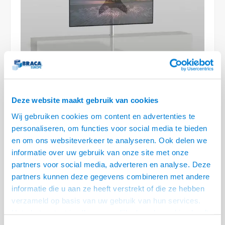
Plafondbeugels
Vloer/plafond/wand montage
Medische beugels
Fiets beugels
Stroomkabels
Sound
HDMI 
USB C
USB C 
Netwe
Stroo
BNC T
Coax &
RCA &
XLR &
TV standaarden
Accessoires
Monitorarm accessoires
Magnetron beugels
BNC / SDI Kabels
HDMI 
USB 2
Netwe
Overi
BNC A
Coax 
RCA &
Conne
Accessoires TV liften
Draaiplateau
Coax en F-Connector Kabels
HDMI 
Netwe
Verle
Composiet Video Kabels
HDMI 
Stekk
Deze website maakt gebruik van cookies
Audio kabels
Power
€424,95
Wij gebruiken cookies om content en advertenties te
personaliseren, om functies voor social media te bieden
XLR en Jack Kabels
Stroo
VOOR 13:00 BESTELD, MORGEN GELEVERD!
en om ons websiteverkeer te analyseren. Ook delen we
informatie over uw gebruik van onze site met onze
Speaker kabels
• Voor montage door het meubel in de kast
partners voor social media, adverteren en analyse. Deze
• Lengte van 100 cm - VESA 200x200, 300x300, 400x400 - Max. 35 kg
partners kunnen deze gegevens combineren met andere
• Draaibaar 60° links / 60° rechts - Kabelmanagement door Kolom
Lees
informatie die u aan ze heeft verstrekt of die ze hebben
meer
verzameld op basis van uw gebruik van hun services.
Het chatcontact is alleen mogelijk als u de cookies heeft
Offerte aanvragen? Bel, mail, chat of maak een login aan! (075 - 655
55 80 of mail naar
info@braca.nl
)
geaccepteerd.